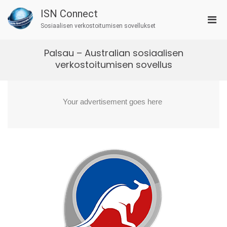
Skip
ISN Connect
to
Pri
content
Sosiaalisen verkostoitumisen sovellukset
Men
for
Palsau – Australian sosiaalisen
Mobi
verkostoitumisen sovellus