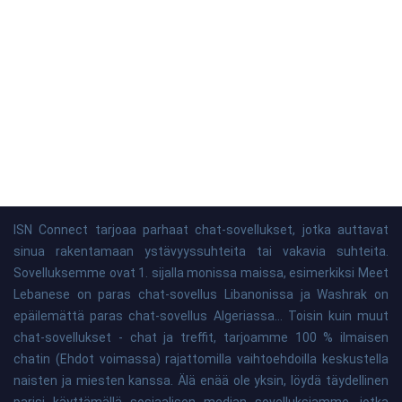
ISN Connect tarjoaa parhaat chat-sovellukset, jotka auttavat
sinua rakentamaan ystävyyssuhteita tai vakavia suhteita.
Sovelluksemme ovat 1. sijalla monissa maissa, esimerkiksi Meet
Lebanese on paras chat-sovellus Libanonissa ja Washrak on
epäilemättä paras chat-sovellus Algeriassa... Toisin kuin muut
chat-sovellukset - chat ja treffit, tarjoamme 100 % ilmaisen
chatin (Ehdot voimassa) rajattomilla vaihtoehdoilla keskustella
naisten ja miesten kanssa. Älä enää ole yksin, löydä täydellinen