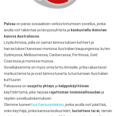
Palsau
on paras sosiaalisen verkostoitumisen sovellus, jonka
avulla voit rakentaa ystävyyssuhteita ja
keskustella ihmisten
kanssa Australiassa
.
Löydä ihmisiä, joilla on samat kiinnostuksen kohteet ja
harrastukset kanssasi monissa Australian kaupungeissa, kuten
Sydneyssä, Melbournessa, Canberrassa, Perthissä, Gold
Coastissa ja monissa muissa…
Sovelluksemme on myös omistettu ihmisille, jotka rakastavat
matkustamista ja ovat kiinnostuneita tutustumaan Australian
kulttuuriin.
Palsaussa on
suojattu yhteys
ja
helppokäyttöinen
käyttöliittymä, joka tarjoaa
rajattoman toiminnallisuuden
ja
täyden sovelluskokemuksen.
Olemme luoneet
luottamusindeksin
, jonka avulla voit päättää,
onko käyttäjä, jonka kanssa keskustelet,
luotettava tai ei
, tämän