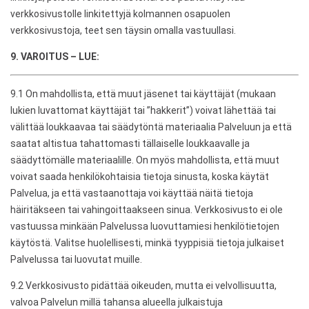
verkkosivustolle linkitettyjä kolmannen osapuolen
verkkosivustoja, teet sen täysin omalla vastuullasi.
9. VAROITUS – LUE:
9.1 On mahdollista, että muut jäsenet tai käyttäjät (mukaan
lukien luvattomat käyttäjät tai ”hakkerit”) voivat lähettää tai
välittää loukkaavaa tai säädytöntä materiaalia Palveluun ja että
saatat altistua tahattomasti tällaiselle loukkaavalle ja
säädyttömälle materiaalille. On myös mahdollista, että muut
voivat saada henkilökohtaisia ​​tietoja sinusta, koska käytät
Palvelua, ja että vastaanottaja voi käyttää näitä tietoja
häiritäkseen tai vahingoittaakseen sinua. Verkkosivusto ei ole
vastuussa minkään Palvelussa luovuttamiesi henkilötietojen
käytöstä. Valitse huolellisesti, minkä tyyppisiä tietoja julkaiset
Palvelussa tai luovutat muille.
9.2 Verkkosivusto pidättää oikeuden, mutta ei velvollisuutta,
valvoa Palvelun millä tahansa alueella julkaistuja