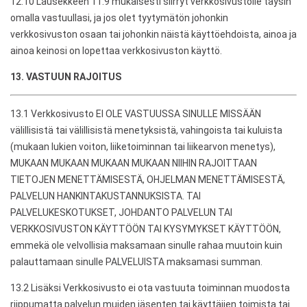
12.10 Lausekkeen 11.9 mukaisesti siirryt verkkosivustolle täysin
omalla vastuullasi, ja jos olet tyytymätön johonkin
verkkosivuston osaan tai johonkin näistä käyttöehdoista, ainoa ja
ainoa keinosi on lopettaa verkkosivuston käyttö.
13. VASTUUN RAJOITUS
13.1 Verkkosivusto EI OLE VASTUUSSA SINULLE MISSÄÄN
välillisistä tai välillisistä menetyksistä, vahingoista tai kuluista
(mukaan lukien voiton, liiketoiminnan tai liikearvon menetys),
MUKAAN MUKAAN MUKAAN MUKAAN NIIHIN RAJOITTAAN
TIETOJEN MENETTÄMISESTÄ, OHJELMAN MENETTÄMISESTÄ,
PALVELUN HANKINTAKUSTANNUKSISTA. TAI
PALVELUKESKOTUKSET, JOHDANTO PALVELUN TAI
VERKKOSIVUSTON KÄYTTÖÖN TAI KYSYMYKSET KÄYTTÖÖN,
emmekä ole velvollisia maksamaan sinulle rahaa muutoin kuin
palauttamaan sinulle PALVELUISTA maksamasi summan.
13.2 Lisäksi Verkkosivusto ei ota vastuuta toiminnan muodosta
riippumatta palvelun muiden jäsenten tai käyttäjien toimista tai