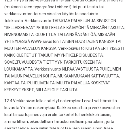
12.3 Yritys ei ole vastuussa mistään epätarkkuuksista, virheistä
(mukaan lukien typografiset virheet) tai puutteista tai
verkkosivuston tai sen sisällön käytöstä saaduista
tuloksista. Verkkosivusto TARJOAA PALVELUN JA SIVUSTON
”SELLAISENAAN” PERUSTEELLA EIKÄ MYÖNTÄ MINKÄÄN TAKUITA,
NIMENOMAISTA, OLUETTUA TAI LAINSÄÄDÄNTÖÄ, MISSÄÄN
YHTEYDESSÄ WWW-sivuston TAI SEN EDUSTAJIEN KANSSA TAI
MUUTEN PALVELUN KANSSA. Verkkosivusto KIISTÄÄ ERITYISESTI
KAIKKI OLETETUT TAKUUT MYYNTIKELPOISUUDESTA,
SOVELTUVUUDESTA TIETTYYN TARKOITUKSEEN TAI
LOUKKAMATTA. Verkkosivusto KILPAA VASTUUSTA PUHELIMEN
TAI MUUN PALVELUN KOHTA, MUKAANMUKAAN KATTAVUUTTA,
KANTAA TAI PUHELIMEN TAI MUUTA PALVELUA KOSKEVAT
KESKEYTYKSET, NIILLÄ EI OLE TAKUUTA.
12.4 Verkkosivustolla esitetyt näkemykset eivät välttämättä
kuvasta Yhtiön näkemyksiä. Kaikkea sisältöä ja verkkosivuston
kautta saatuja neuvoja ei ole tarkoitettu henkilökohtaisiin,
ammatillisiin, oikeudellisiin tai uskonnollisiin päätöksiin, joita
saatat tehdä, eikä niihin tule luottaa. Sen sijaan sinun tulee