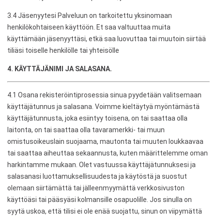
3.4 Jäsenyytesi Palveluun on tarkoitettu yksinomaan
henkilökohtaiseen käyttöön. Et saa valtuuttaa muita
käyttämään jäsenyyttäsi, etkä saa luovuttaa tai muutoin siirtää
tiliäsi toiselle henkilölle tai yhteisölle
4. KÄYTTÄJÄNIMI JA SALASANA.
4.1 Osana rekisteröintiprosessia sinua pyydetään valitsemaan
käyttäjätunnus ja salasana. Voimme kieltäytyä myöntämästä
käyttäjätunnusta, joka esiintyy toisena, on tai saattaa olla
laitonta, on tai saattaa olla tavaramerkki- tai muun
omistusoikeuslain suojaama, mautonta tai muuten loukkaavaa
tai saattaa aiheuttaa sekaannusta, kuten määrittelemme oman
harkintamme mukaan. Olet vastuussa käyttäjätunnuksesi ja
salasanasi luottamuksellisuudesta ja käytöstä ja suostut
olemaan siirtämättä tai jälleenmyymättä verkkosivuston
käyttöäsi tai pääsyäsi kolmansille osapuolille. Jos sinulla on
syytä uskoa, että tilisi ei ole enää suojattu, sinun on viipymättä