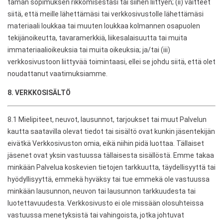
tämän sopimuksen rikkomisestasi tai siihen liittyen; (ii) väitteet
siitä, että meille lähettämäsi tai verkkosivustolle lähettämäsi
materiaali loukkaa tai muuten loukkaa kolmannen osapuolen
tekijänoikeutta, tavaramerkkiä, liikesalaisuutta tai muita
immateriaalioikeuksia tai muita oikeuksia; ja/tai (iii)
verkkosivustoon liittyvää toimintaasi, ellei se johdu siitä, että olet
noudattanut vaatimuksiamme.
8. VERKKOSISÄLTÖ
8.1 Mielipiteet, neuvot, lausunnot, tarjoukset tai muut Palvelun
kautta saatavilla olevat tiedot tai sisältö ovat kunkin jäsentekijän
eivätkä Verkkosivuston omia, eikä niihin pidä luottaa. Tällaiset
jäsenet ovat yksin vastuussa tällaisesta sisällöstä. Emme takaa
minkään Palvelua koskevien tietojen tarkkuutta, täydellisyyttä tai
hyödyllisyyttä, emmekä hyväksy tai tue emmekä ole vastuussa
minkään lausunnon, neuvon tai lausunnon tarkkuudesta tai
luotettavuudesta. Verkkosivusto ei ole missään olosuhteissa
vastuussa menetyksistä tai vahingoista, jotka johtuvat