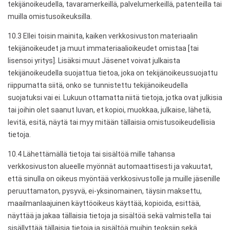
tekijänoikeudella, tavaramerkeillä, palvelumerkeillä, patenteilla tai
muilla omistusoikeuksilla.
10.3 Ellei toisin mainita, kaiken verkkosivuston materiaalin
tekijänoikeudet ja muut immateriaalioikeudet omistaa [tai
lisensoi yritys]. Lisäksi muut Jäsenet voivat julkaista
tekijänoikeudella suojattua tietoa, joka on tekijänoikeussuojattu
riippumatta siitä, onko se tunnistettu tekijänoikeudella
suojatuksi vai ei. Lukuun ottamatta niitä tietoja, jotka ovat julkisia
tai joihin olet saanut luvan, et kopioi, muokkaa, julkaise, lähetä,
levitä, esitä, näytä tai myy mitään tällaisia ​​omistusoikeudellisia
tietoja.
10.4 Lähettämällä tietoja tai sisältöä mille tahansa
verkkosivuston alueelle myönnät automaattisesti ja vakuutat,
että sinulla on oikeus myöntää verkkosivustolle ja muille jäsenille
peruuttamaton, pysyvä, ei-yksinomainen, täysin maksettu,
maailmanlaajuinen käyttöoikeus käyttää, kopioida, esittää,
näyttää ja jakaa tällaisia ​​tietoja ja sisältöä sekä valmistella tai
sisällyttää tällaisia ​​tietoja ja sisältöä muihin teoksiin sekä