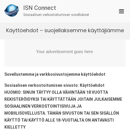
Skip
ISN Connect
to
Pri
content
Sosiaalisen verkostoitumisen sovellukset
Men
for
Käyttöehdot – suojellaksemme käyttäjiämme
Mobi
Sovellustemme ja verkkosivustojemme käyttöehdot
Sosiaalisen verkostoitumisen sivusto: Käyttöehdot
HUOMIO: SINUN TÄYTYY OLLA VÄHINTÄÄN 18 VUOTTA
REKISTERÖIDYKSI TAI KÄYTTÄTTÄÄN JOITAIN JULKAISEMME
SOSIAALINEN VERKOSTOINTISIVUJA JA
MOBIILISOVELLUSTA. TÄMÄN SIVUSTON TAI SEN SISÄLLÖN
KÄYTTÖ TAI KÄYTTÖ ALLE 18-VUOTIALTA ON ANTAVASTI
KIELLETTY