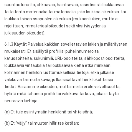
suuntautunutta, uhkaavaa, häiritsevää, rasistisesti loukkaavaa
tai laitonta materiaalia tai materiaalia, joka loukkaa oikeuksia. tai
loukkaa toisen osapuolen oikeuksia (mukaan lukien, mutta ei
rajoittuen, immateriaalioikeudet sekä yksityisyyden ja
julkisuuden oikeudet).
6.1.3 Käytät Palvelua kaikkien sovellettavien lakien ja määräysten
mukaisesti. Et sisällytä profiiliisi puhelinnumeroita,
katuosoitteita, sukunimiä, URL-osoitteita, sähköpostiosoitteita,
loukkaavia viittauksia tai loukkaavaa kieltä etkä minkään
kolmannen henkilön luottamuksellisia tietoja, etkä julkaise
valokuvia tai muita kuvia, jotka sisältävät henkilökohtaisia
tiedot. Varaamme oikeuden, mutta meillä ei ole velvollisuutta,
hylätä mikä tahansa profiili tai valokuva tai kuva, joka ei täytä
seuraavia kieltoja:
(a) Et tule esiintymään henkilönä tai yhteisönä;
(b) Et ”väijy” tai muuten häiritse ketään;