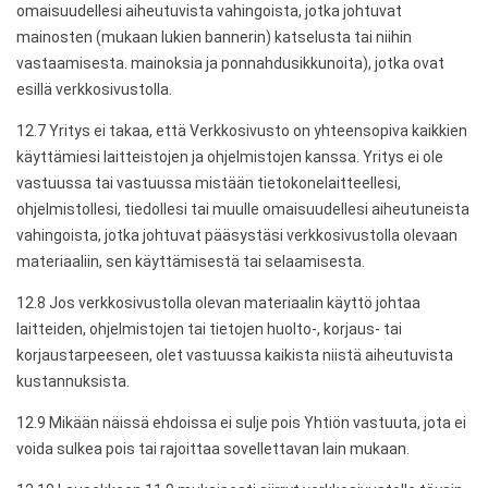
omaisuudellesi aiheutuvista vahingoista, jotka johtuvat
mainosten (mukaan lukien bannerin) katselusta tai niihin
vastaamisesta. mainoksia ja ponnahdusikkunoita), jotka ovat
esillä verkkosivustolla.
12.7 Yritys ei takaa, että Verkkosivusto on yhteensopiva kaikkien
käyttämiesi laitteistojen ja ohjelmistojen kanssa. Yritys ei ole
vastuussa tai vastuussa mistään tietokonelaitteellesi,
ohjelmistollesi, tiedollesi tai muulle omaisuudellesi aiheutuneista
vahingoista, jotka johtuvat pääsystäsi verkkosivustolla olevaan
materiaaliin, sen käyttämisestä tai selaamisesta.
12.8 Jos verkkosivustolla olevan materiaalin käyttö johtaa
laitteiden, ohjelmistojen tai tietojen huolto-, korjaus- tai
korjaustarpeeseen, olet vastuussa kaikista niistä aiheutuvista
kustannuksista.
12.9 Mikään näissä ehdoissa ei sulje pois Yhtiön vastuuta, jota ei
voida sulkea pois tai rajoittaa sovellettavan lain mukaan.