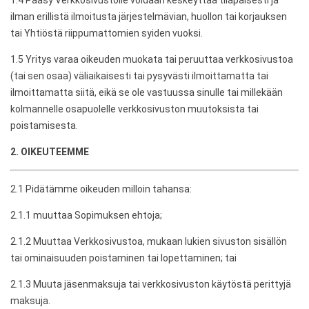
1.4 Pääsy Verkkosivustolle voidaan keskeyttää tilapäisesti ja
ilman erillistä ilmoitusta järjestelmävian, huollon tai korjauksen
tai Yhtiöstä riippumattomien syiden vuoksi.
1.5 Yritys varaa oikeuden muokata tai peruuttaa verkkosivustoa
(tai sen osaa) väliaikaisesti tai pysyvästi ilmoittamatta tai
ilmoittamatta siitä, eikä se ole vastuussa sinulle tai millekään
kolmannelle osapuolelle verkkosivuston muutoksista tai
poistamisesta.
2. OIKEUTEEMME
2.1 Pidätämme oikeuden milloin tahansa:
2.1.1 muuttaa Sopimuksen ehtoja;
2.1.2 Muuttaa Verkkosivustoa, mukaan lukien sivuston sisällön
tai ominaisuuden poistaminen tai lopettaminen; tai
2.1.3 Muuta jäsenmaksuja tai verkkosivuston käytöstä perittyjä
maksuja.