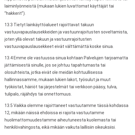
laiminlyönneistä (mukaan lukien luvattomat käyttäjät tai
”hakkerit”).
13.3 Tietyt lainkäyttöalueet rajoittavat takuun
vastuuvapauslausekkeiden ja vastuunrajoitusten soveltamista,
joten yllä olevat takuun ja vastuunrajoitusten
vastuuvapauslausekkeet eivät välttämättä koske sinua.
13.4 Emme ole vastuussa sinua kohtaan Palvelujen tarjoamatta
jättämisestä sinulle, jos se johtuu tapahtumasta tai
olosuhteista, jotka eivät ole meidän kohtuullisessa
hallinnassamme, mukaan lukien lakot, työsulut ja muut
työkiistat, häiriöt tai järjestelmät tai verkkoon pääsy, tulva,
tulipalo, räjähdys tai onnettomuus.
13.5 Vaikka olemme rajoittaneet vastuutamme tässä kohdassa
12, mikään näissä ehdoissa ei rajoita vastuutamme
huolimattomuudestamme aiheutuneesta kuolemasta tai
henkilövahingosta, eikä mikään vaikuta laillisiin oikeuksiisi.