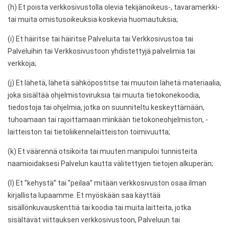
(h) Et poista verkkosivustolla olevia tekijänoikeus-, tavaramerkki-
tai muita omistusoikeuksia koskevia huomautuksia;
(i) Et häiritse tai häiritse Palveluita tai Verkkosivustoa tai
Palveluihin tai Verkkosivustoon yhdistettyjä palvelimia tai
verkkoja;
(j) Et lähetä, lähetä sähköpostitse tai muutoin lähetä materiaalia,
joka sisältää ohjelmistoviruksia tai muuta tietokonekoodia,
tiedostoja tai ohjelmia, jotka on suunniteltu keskeyttämään,
tuhoamaan tai rajoittamaan minkään tietokoneohjelmiston, -
laitteiston tai tietoliikennelaitteiston toimivuutta;
(k) Et väärennä otsikoita tai muuten manipuloi tunnisteita
naamioidaksesi Palvelun kautta välitettyjen tietojen alkuperän;
(l) Et ”kehystä” tai ”peilaa” mitään verkkosivuston osaa ilman
kirjallista lupaamme. Et myöskään saa käyttää
sisällönkuvauskenttiä tai koodia tai muita laitteita, jotka
sisältävät viittauksen verkkosivustoon, Palveluun tai