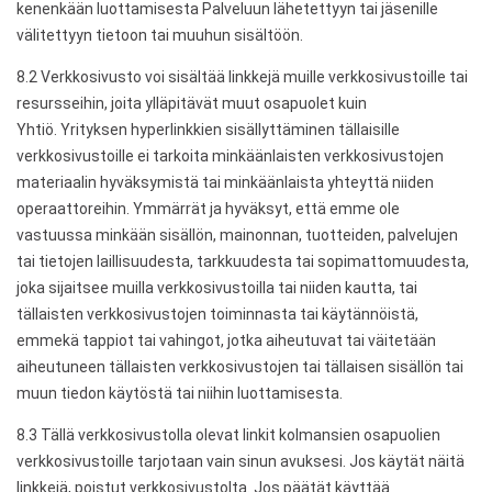
kenenkään luottamisesta Palveluun lähetettyyn tai jäsenille
välitettyyn tietoon tai muuhun sisältöön.
8.2 Verkkosivusto voi sisältää linkkejä muille verkkosivustoille tai
resursseihin, joita ylläpitävät muut osapuolet kuin
Yhtiö. Yrityksen hyperlinkkien sisällyttäminen tällaisille
verkkosivustoille ei tarkoita minkäänlaisten verkkosivustojen
materiaalin hyväksymistä tai minkäänlaista yhteyttä niiden
operaattoreihin. Ymmärrät ja hyväksyt, että emme ole
vastuussa minkään sisällön, mainonnan, tuotteiden, palvelujen
tai tietojen laillisuudesta, tarkkuudesta tai sopimattomuudesta,
joka sijaitsee muilla verkkosivustoilla tai niiden kautta, tai
tällaisten verkkosivustojen toiminnasta tai käytännöistä,
emmekä tappiot tai vahingot, jotka aiheutuvat tai väitetään
aiheutuneen tällaisten verkkosivustojen tai tällaisen sisällön tai
muun tiedon käytöstä tai niihin luottamisesta.
8.3 Tällä verkkosivustolla olevat linkit kolmansien osapuolien
verkkosivustoille tarjotaan vain sinun avuksesi. Jos käytät näitä
linkkejä, poistut verkkosivustolta. Jos päätät käyttää