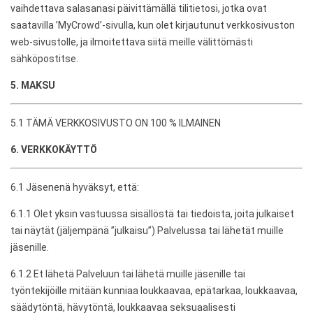
vaihdettava salasanasi päivittämällä tilitietosi, jotka ovat
saatavilla ’MyCrowd’-sivulla, kun olet kirjautunut verkkosivuston
web-sivustolle, ja ilmoitettava siitä meille välittömästi
sähköpostitse.
5. MAKSU
5.1 TÄMÄ VERKKOSIVUSTO ON 100 % ILMAINEN
6. VERKKOKÄYTTÖ
6.1 Jäsenenä hyväksyt, että:
6.1.1 Olet yksin vastuussa sisällöstä tai tiedoista, joita julkaiset
tai näytät (jäljempänä ”julkaisu”) Palvelussa tai lähetät muille
jäsenille.
6.1.2 Et lähetä Palveluun tai lähetä muille jäsenille tai
työntekijöille mitään kunniaa loukkaavaa, epätarkaa, loukkaavaa,
säädytöntä, hävytöntä, loukkaavaa seksuaalisesti