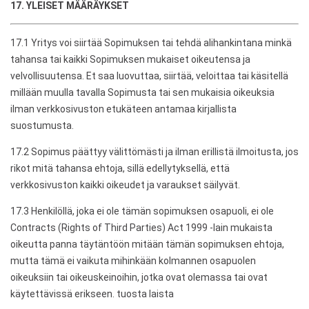
17. YLEISET MÄÄRÄYKSET
17.1 Yritys voi siirtää Sopimuksen tai tehdä alihankintana minkä
tahansa tai kaikki Sopimuksen mukaiset oikeutensa ja
velvollisuutensa. Et saa luovuttaa, siirtää, veloittaa tai käsitellä
millään muulla tavalla Sopimusta tai sen mukaisia ​​oikeuksia
ilman verkkosivuston etukäteen antamaa kirjallista
suostumusta.
17.2 Sopimus päättyy välittömästi ja ilman erillistä ilmoitusta, jos
rikot mitä tahansa ehtoja, sillä edellytyksellä, että
verkkosivuston kaikki oikeudet ja varaukset säilyvät.
17.3 Henkilöllä, joka ei ole tämän sopimuksen osapuoli, ei ole
Contracts (Rights of Third Parties) Act 1999 -lain mukaista
oikeutta panna täytäntöön mitään tämän sopimuksen ehtoja,
mutta tämä ei vaikuta mihinkään kolmannen osapuolen
oikeuksiin tai oikeuskeinoihin, jotka ovat olemassa tai ovat
käytettävissä erikseen. tuosta laista