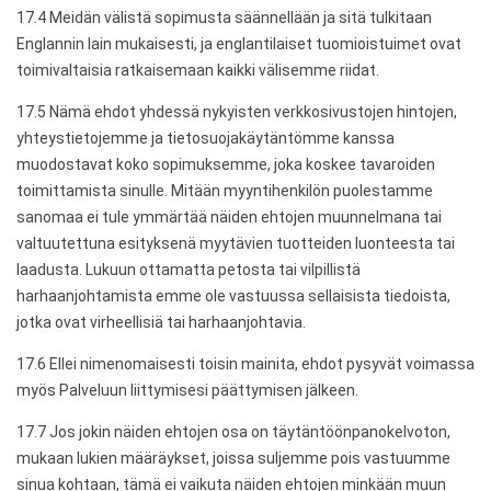
17.4 Meidän välistä sopimusta säännellään ja sitä tulkitaan
Englannin lain mukaisesti, ja englantilaiset tuomioistuimet ovat
toimivaltaisia ​​ratkaisemaan kaikki välisemme riidat.
17.5 Nämä ehdot yhdessä nykyisten verkkosivustojen hintojen,
yhteystietojemme ja tietosuojakäytäntömme kanssa
muodostavat koko sopimuksemme, joka koskee tavaroiden
toimittamista sinulle. Mitään myyntihenkilön puolestamme
sanomaa ei tule ymmärtää näiden ehtojen muunnelmana tai
valtuutettuna esityksenä myytävien tuotteiden luonteesta tai
laadusta. Lukuun ottamatta petosta tai vilpillistä
harhaanjohtamista emme ole vastuussa sellaisista tiedoista,
jotka ovat virheellisiä tai harhaanjohtavia.
17.6 Ellei nimenomaisesti toisin mainita, ehdot pysyvät voimassa
myös Palveluun liittymisesi päättymisen jälkeen.
17.7 Jos jokin näiden ehtojen osa on täytäntöönpanokelvoton,
mukaan lukien määräykset, joissa suljemme pois vastuumme
sinua kohtaan, tämä ei vaikuta näiden ehtojen minkään muun