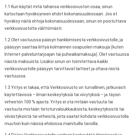
1.1 Kun käytät mitä tahansa verkkosivuston osaa, sinun
katsotaan hyväksyneen ehdot kokonaisuudessaan. Jos et
hyväksy näitä ehtoja kokonaisuudessaan, sinun on poistuttava
verkkosivustolta välittömästi.
1.2 Olet vastuussa pääsyn hankkimisesta verkkosivustolle, ja
pääsyyn saattaa liittyä kolmannen osapuolen maksuja (kuten
Internet-palveluntarjoajan tai puheaikamaksuja). Olet vastuussa
näistä maksuista. Lisäksi sinun on toimitettava kaikki
verkkosivustolle pääsyyn tarvittavat laitteet ja oltava niistä
vastuussa.
1.3 Yritys ei takaa, että Verkkosivusto on turvallinen, jatkuvasti
käytettävissä – ilman keskeytyksiä tai viivytyksiä – ja täysin
virheetön 100 % ajasta. Yritys ei ota mitään vastuuta tai
vastuuta mistään tietoturvaloukkauksista, keskeytyksistä tai
viivästyksistä tai virheistä, joita saatat kohdata verkkosivustolla
muutoin kuin näissä ehdoissa mainituilla tavoilla.