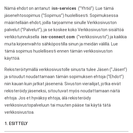
Nämä ehdot on antanut
isn-services
(”Yhtiö”). Lue tämä
jäsenehtosopimus (”Sopimus”) huolellisesti. Sopimuksessa
määritellään ehdot, joilla tarjoamme sinulle Verkkosivuston
palvelut (”Palvelut”), ja se koskee koko Verkkosivuston sisältöä
verkkotunnuksella
isn-connect.com
(”verkkosivusto”) ja kaikkia
muita kirjeenvaihto sähköpostilla sinun ja meidän välillä. Lue
tämä sopimus huolellisesti ennen tämän verkkosivuston
käyttöä.
Rekisteröitymällä verkkosivustolle sinusta tulee Jäsen (”Jäsen”)
ja sitoudut noudattamaan tämän sopimuksen ehtoja (”Ehdot”)
niin kauan kuin jatkat jäsenenä. Sivuston vierailijat, jotka eivät
rekisteröidy jäseneksi, sitoutuvat myös noudattamaan näitä
ehtoja. Jos et hyväksy ehtoja, älä rekisteröidy
verkkosivustopalveluun tai muuten pääse tai käytä tätä
verkkosivustoa.
1. ESITTELY