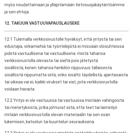
myös noudattamaan ja ylläpitämään tietosuojakäytäntöämme
ja sen ehtoja.
12. TAKUUN VASTUUVAPAUSLAUSEKE
12.1 Tulemalla verkkosivustolle hyväksyt, että yritystä tai sen
edustajia, virkamiehiä tai työntekijöitä ei missään olosuhteissa
pidetä vastuullisena tai vastuullisena: mistä tahansa
verkkosivustolla olevasta tai sieltä pois jätetystä
sisällöstä; kenen tahansa henkilön riippuvuus tällaisesta
sisällöstä riippumatta siitä, onko sisältö täydellistä, ajantasaista
tai oikeaa vai ei; kaikki virukset tai viat, joita verkkosivustolla
voidaan havaita.
12.2 Yritys ei ole vastuussa tai vastuussa mistään vahingoista
tai menetyksistä, jotka johtuvat siitä, että teet tai laiminlyö
mitään verkkosivustolla olevan materiaalin tai sen osan
lukemisen, katselun tai kuuntelun seurauksena.