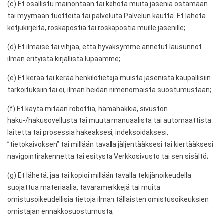
(c) Et osallistu mainontaan tai kehota muita jäseniä ostamaan
tai myymään tuotteita tai palveluita Palvelun kautta. Et lähetä
ketjukirjeitä, roskapostia tai roskapostia muille jäsenille;
(d) Et ilmaise tai vihjaa, että hyväksymme annetut lausunnot
ilman erityistä kirjallista lupaamme;
(e) Et kerää tai kerää henkilötietoja muista jäsenistä kaupallisiin
tarkoituksiin tai ei, ilman heidän nimenomaista suostumustaan;
(f) Et käytä mitään robottia, hämähäkkiä, sivuston
haku-/hakusovellusta tai muuta manuaalista tai automaattista
laitetta tai prosessia hakeaksesi, indeksoidaksesi,
”tietokaivoksen” tai millään tavalla jäljentääksesi tai kiertääksesi
navigointirakennetta tai esitystä Verkkosivusto tai sen sisältö;
(g) Et lähetä, jaa tai kopioi millään tavalla tekijänoikeudella
suojattua materiaalia, tavaramerkkejä tai muita
omistusoikeudellisia tietoja ilman tällaisten omistusoikeuksien
omistajan ennakkosuostumusta;