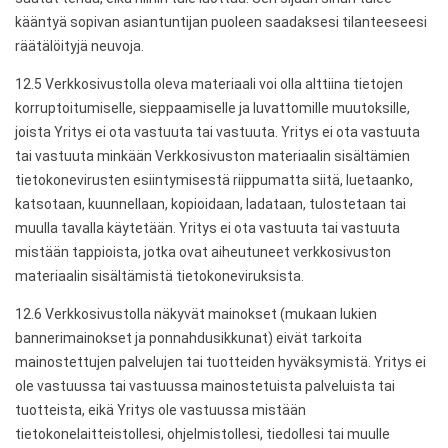
kääntyä sopivan asiantuntijan puoleen saadaksesi tilanteeseesi
räätälöityjä neuvoja.
12.5 Verkkosivustolla oleva materiaali voi olla alttiina tietojen
korruptoitumiselle, sieppaamiselle ja luvattomille muutoksille,
joista Yritys ei ota vastuuta tai vastuuta. Yritys ei ota vastuuta
tai vastuuta minkään Verkkosivuston materiaalin sisältämien
tietokonevirusten esiintymisestä riippumatta siitä, luetaanko,
katsotaan, kuunnellaan, kopioidaan, ladataan, tulostetaan tai
muulla tavalla käytetään. Yritys ei ota vastuuta tai vastuuta
mistään tappioista, jotka ovat aiheutuneet verkkosivuston
materiaalin sisältämistä tietokoneviruksista.
12.6 Verkkosivustolla näkyvät mainokset (mukaan lukien
bannerimainokset ja ponnahdusikkunat) eivät tarkoita
mainostettujen palvelujen tai tuotteiden hyväksymistä. Yritys ei
ole vastuussa tai vastuussa mainostetuista palveluista tai
tuotteista, eikä Yritys ole vastuussa mistään
tietokonelaitteistollesi, ohjelmistollesi, tiedollesi tai muulle