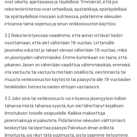
ovat oikeita, ajantasaisia ​​ja täydellisiä. Ymmärrät, että jos
rekisteröintitietosi ovat virheellisiä, epätarkkoja, epätäydellisiä
tai epätäydellisiä missään suhteessa, pidätämme oikeuden
irtisanoa tämä sopimus ja sinun verkkosivuston käyttösi.
3.2 Rekisteröityessäsi vaadimme, että annat riittävät tiedot
osoittamaan, että olet vähintään 18-vuotias. Liittymällä
jäseneksi edustat ja takaat olevasi vähintään 18-vuotias, mikä
on jäsenyyden vähimmäisikä. Emme kuitenkaan voi taata, että
jokainen Jäsen on vähintään vaadittua vähimmäisikää, emmekä
ota vastuuta tai vastuuta mistään sisällöstä, viestinnästä tai
muusta verkkosivuston käytöstä tai pääsystä alle 18-vuotiaiden
henkilöiden toimesta näiden ehtojen vastaisesti.
3.3 Joko sinä tai verkkosivusto voi irtisanoa jäsenyytesi milloin
tahansa mistä tahansa syystä, kun olet lähettänyt kirjallisen
ilmoituksen toiselle osapuolelle. Kaikkia maksettuja
jäsenmaksuja ei palauteta. Pidätämme oikeuden välittömästi
keskeyttää tai lopettaa pääsysi Palveluun ilman erillistä
ilmoitusta, jos rikot tätä sopimusta, josta saamme tietoomme.