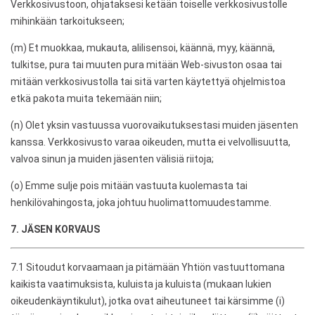
Verkkosivustoon, ohjataksesi ketään toiselle verkkosivustolle
mihinkään tarkoitukseen;
(m) Et muokkaa, mukauta, alilisensoi, käännä, myy, käännä,
tulkitse, pura tai muuten pura mitään Web-sivuston osaa tai
mitään verkkosivustolla tai sitä varten käytettyä ohjelmistoa
etkä pakota muita tekemään niin;
(n) Olet yksin vastuussa vuorovaikutuksestasi muiden jäsenten
kanssa. Verkkosivusto varaa oikeuden, mutta ei velvollisuutta,
valvoa sinun ja muiden jäsenten välisiä riitoja;
(o) Emme sulje pois mitään vastuuta kuolemasta tai
henkilövahingosta, joka johtuu huolimattomuudestamme.
7. JÄSEN KORVAUS
7.1 Sitoudut korvaamaan ja pitämään Yhtiön vastuuttomana
kaikista vaatimuksista, kuluista ja kuluista (mukaan lukien
oikeudenkäyntikulut), jotka ovat aiheutuneet tai kärsimme (i)