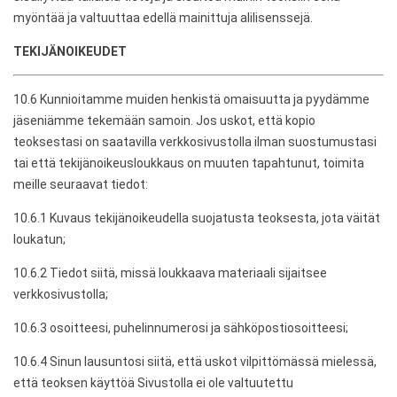
myöntää ja valtuuttaa edellä mainittuja alilisenssejä.
TEKIJÄNOIKEUDET
10.6 Kunnioitamme muiden henkistä omaisuutta ja pyydämme
jäseniämme tekemään samoin. Jos uskot, että kopio
teoksestasi on saatavilla verkkosivustolla ilman suostumustasi
tai että tekijänoikeusloukkaus on muuten tapahtunut, toimita
meille seuraavat tiedot:
10.6.1 Kuvaus tekijänoikeudella suojatusta teoksesta, jota väität
loukatun;
10.6.2 Tiedot siitä, missä loukkaava materiaali sijaitsee
verkkosivustolla;
10.6.3 osoitteesi, puhelinnumerosi ja sähköpostiosoitteesi;
10.6.4 Sinun lausuntosi siitä, että uskot vilpittömässä mielessä,
että teoksen käyttöä Sivustolla ei ole valtuutettu