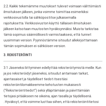
2.2. Kaikki tekemämme muutokset tulevat voimaan välittömästi
ilmoituksen jälkeen, jonka voimme toimittaa esimerkiksi
verkkosivustolla tai sähköpostitse julkaisemalla
rajoituksetta. Verkkosivuston käyttö tällaisen ilmoituksen
jälkeen katsotaan muutosten hyväksynnäksi. Muista tarkistaa
tämä sopimus säännöllisesti varmistaaksesi, että tunnet
uusimman version. Pyynnöstämme sitoudut allekirjoittamaan
tämän sopimuksen ei-sähköisen version.
3. REKISTERÖINTI
3.1 Jäseneksi liittyminen edellyttää rekisteröitymistä meille. Kun
ja jos rekisteröidyt jäseneksi, sitoudut antamaan tarkat,
ajantasaiset ja täydelliset tiedot itsestäsi
rekisteröintilomakkeemme kehotusten mukaisesti
(”Rekisteröintitiedot”) sekä ylläpitämään ja päivittämään
tietojasi pitääkseen ne oikeina, ajan tasalla ja täydellisenä.
. Hyväksyt, että voimme luottaa siihen, että rekisteröintitietosi