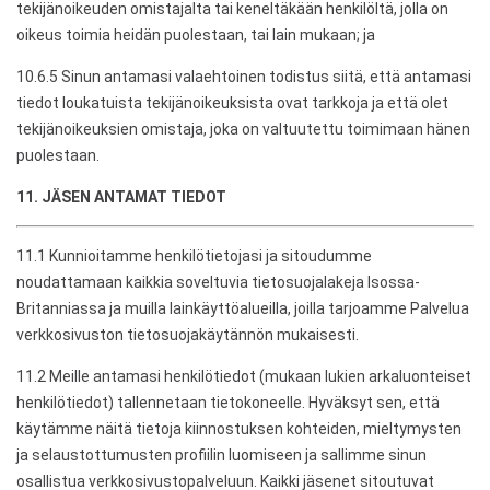
tekijänoikeuden omistajalta tai keneltäkään henkilöltä, jolla on
oikeus toimia heidän puolestaan, tai lain mukaan; ja
10.6.5 Sinun antamasi valaehtoinen todistus siitä, että antamasi
tiedot loukatuista tekijänoikeuksista ovat tarkkoja ja että olet
tekijänoikeuksien omistaja, joka on valtuutettu toimimaan hänen
puolestaan.
11. JÄSEN ANTAMAT TIEDOT
11.1 Kunnioitamme henkilötietojasi ja sitoudumme
noudattamaan kaikkia soveltuvia tietosuojalakeja Isossa-
Britanniassa ja muilla lainkäyttöalueilla, joilla tarjoamme Palvelua
verkkosivuston tietosuojakäytännön mukaisesti.
11.2 Meille antamasi henkilötiedot (mukaan lukien arkaluonteiset
henkilötiedot) tallennetaan tietokoneelle. Hyväksyt sen, että
käytämme näitä tietoja kiinnostuksen kohteiden, mieltymysten
ja selaustottumusten profiilin luomiseen ja sallimme sinun
osallistua verkkosivustopalveluun. Kaikki jäsenet sitoutuvat