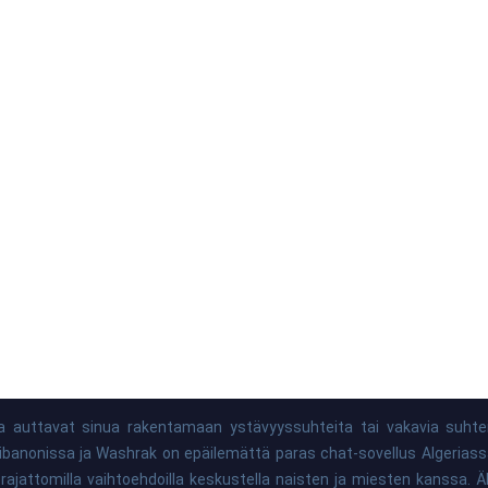
ka auttavat sinua rakentamaan ystävyyssuhteita tai vakavia suhte
anonissa ja Washrak on epäilemättä paras chat-sovellus Algeriassa...
attomilla vaihtoehdoilla keskustella naisten ja miesten kanssa. Älä