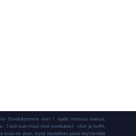
ita. Sovelluksemme ovat 1. sijalla monissa maissa,
 Toisin kuin muut chat-sovellukset - chat ja treffit,
 enää ole yksin, löydä täydellinen parisi käyttämällä