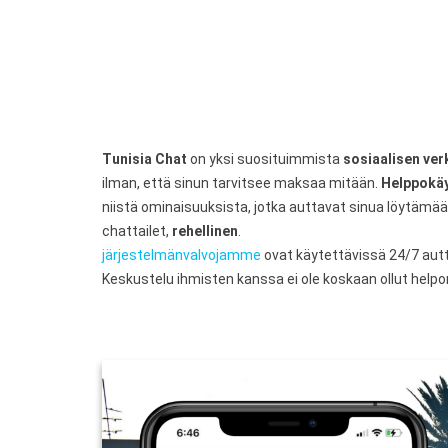
Tunisia Chat
on yksi suosituimmista
sosiaalisen ver
ilman, että sinun tarvitsee maksaa mitään.
Helppokäy
niistä ominaisuuksista, jotka auttavat sinua löytämää
chattailet,
rehellinen
.
järjestelmänvalvojamme
ovat käytettävissä 24/7 autta
Keskustelu ihmisten kanssa ei ole koskaan ollut help