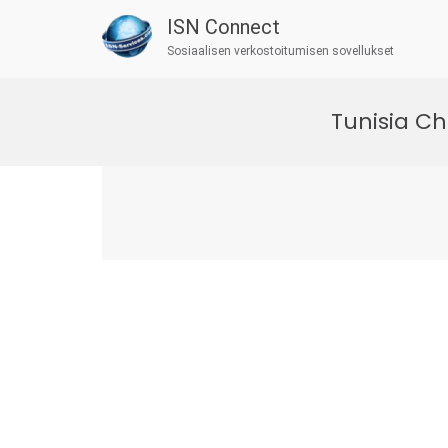
ISN Connect
Sosiaalisen verkostoitumisen sovellukset
Skip
to
Tunisia Ch
content