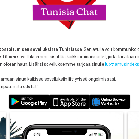
kostoitumisen sovelluksista Tunisiassa
. Sen avulla voit kommuniko
ttöinen
sovelluksemme sisältää kaikki ominaisuudet, joita tarvitaan
n oikean haun. Lisäksi sovelluksemme tarjoaa sinulle
luottamusindeks
maan sinua kaikissa sovelluksiin liittyvissä ongelmissasi.
ompaa, mitä odotat?