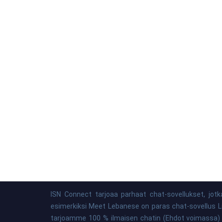
ISN Connect tarjoaa parhaat chat-sovellukset, jot
esimerkiksi Meet Lebanese on paras chat-sovellus Lib
tarjoamme 100 % ilmaisen chatin (Ehdot voimassa) raj