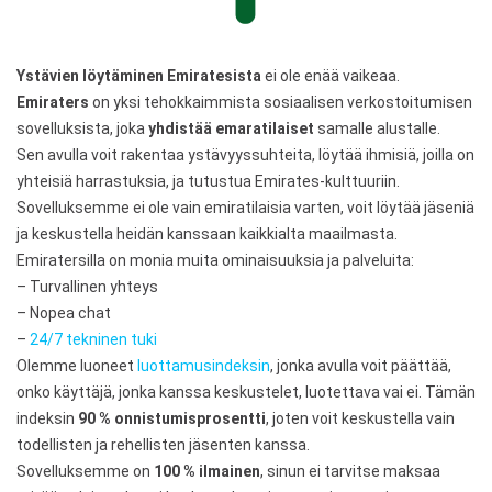
Ystävien löytäminen Emiratesista
ei ole enää vaikeaa.
Emiraters
on yksi tehokkaimmista sosiaalisen verkostoitumisen
sovelluksista, joka
yhdistää emaratilaiset
samalle alustalle.
Sen avulla voit rakentaa ystävyyssuhteita, löytää ihmisiä, joilla on
yhteisiä harrastuksia, ja tutustua Emirates-kulttuuriin.
Sovelluksemme ei ole vain emiratilaisia ​​varten, voit löytää jäseniä
ja keskustella heidän kanssaan kaikkialta maailmasta.
Emiratersilla on monia muita ominaisuuksia ja palveluita:
– Turvallinen yhteys
– Nopea chat
–
24/7 tekninen tuki
Olemme luoneet
luottamusindeksin
, jonka avulla voit päättää,
onko käyttäjä, jonka kanssa keskustelet, luotettava vai ei. Tämän
indeksin
90 % onnistumisprosentti
, joten voit keskustella vain
todellisten ja rehellisten jäsenten kanssa.
Sovelluksemme on
100 % ilmainen
, sinun ei tarvitse maksaa