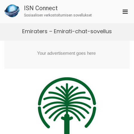
Skip
ISN Connect
to
Pri
content
Sosiaalisen verkostoitumisen sovellukset
Men
for
Emiraters – Emirati-chat-sovellus
Mobi