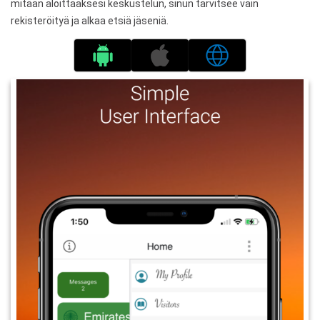
mitään aloittaaksesi keskustelun, sinun tarvitsee vain
rekisteröityä ja alkaa etsiä jäseniä.