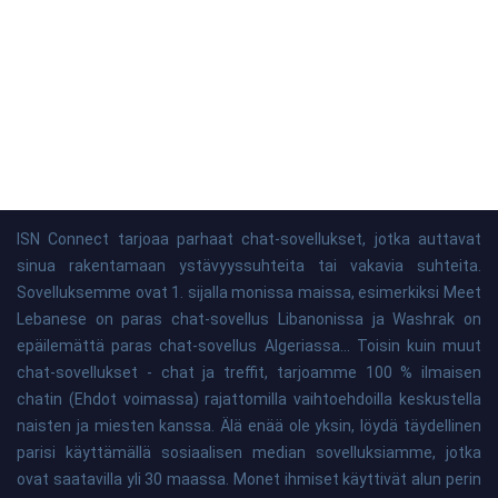
ISN Connect tarjoaa parhaat chat-sovellukset, jotka auttavat
sinua rakentamaan ystävyyssuhteita tai vakavia suhteita.
Sovelluksemme ovat 1. sijalla monissa maissa, esimerkiksi Meet
Lebanese on paras chat-sovellus Libanonissa ja Washrak on
epäilemättä paras chat-sovellus Algeriassa... Toisin kuin muut
chat-sovellukset - chat ja treffit, tarjoamme 100 % ilmaisen
chatin (Ehdot voimassa) rajattomilla vaihtoehdoilla keskustella
naisten ja miesten kanssa. Älä enää ole yksin, löydä täydellinen
parisi käyttämällä sosiaalisen median sovelluksiamme, jotka
ovat saatavilla yli 30 maassa. Monet ihmiset käyttivät alun perin