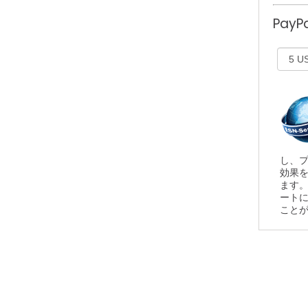
Pay
し、
効果
ます
ート
こと