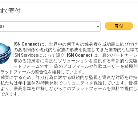
Palで寄付
ISN Connect
は、世界中の何千もの独身者を成功裏に結び付け
のある関係や現代的な家族の形成を促進してきた国際的な組織
ISN Servicesによって設立
,
ISN Connect
は、真のパートナーシ
求める独身者に高度なソリューションを提供する
革新的な先駆
ットフォーム
です —
偽のプロフィールや詐欺ユーザー
を積極的
プラットフォームの整合性を維持しています。
を確実にするため、詐欺行為に対する継続的な監視と迅速な対応を維持
。
私たちは年中無休24時間体制で
コミュニティを保護しています。皆様
により、最高水準を維持しながらこのプラットフォームを無料で提供し
ができます。