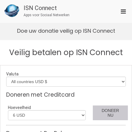
Ga
ISN Connect
naar
Prim
de
Apps voor Sociaal Netwerken
men
inhoud
voor
Doe uw donatie veilig op ISN Connect
mobi
Veilig betalen op ISN Connect
Valuta
Doneren met Creditcard
Hoeveelheid
DONEER
NU