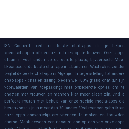
ISN Connect biedt de beste chat-apps die je helpen
vriendschappen of serieuze relaties op te bouwen. Onze apps
staan ​​in veel landen op de eerste plaats, bijvoorbeeld Meet
LEbanese is de beste chat-app in Libanon en Washrak is zonder
twijfel de beste chat-app in Algerije... In tegenstelling tot andere
chat-apps - chat en dating, bieden we 100% gratis chat (Er zijn
voorwaarden van toepassing) met onbeperkte opties om te
chatten met vrouwen en mannen. Niet meer alleen zijn, vind je
perfecte match met behulp van onze sociale media-apps die
beschikbaar zijn in meer dan 30 landen. Veel mensen gebruikten
onze apps aanvankelijk om vrienden te maken en trouwden
daarna. Maak gewoon een account aan op een van onze apps
zoals Atantot - de beste chat-app van België en begin nieuwe