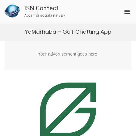
Skip
ISN Connect
to
Pri
content
Appar för sociala nätverk
Men
for
YaMarhaba – Gulf Chatting App
Mobi