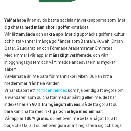
YaMarhaba
är en av de bästa sociala nätverksapparna som låter
dig
chatta med människor i golfen
-området.
Vår
lättanvända
och
säkra app
låter dig upptäcka golfens kultur
och hitta vänner i många golfländer som Bahrain, Kuwait, Oman,
Qatar, Saudiarabien och Förenade Arabemiraten Emirates…
Medlemmar i vår app är
mänskligt verifierade
, och vårt
inloggningssystem och vårt meddelandesystem är mycket
säkert.
YaMarhaba är inte bara för människor i viken. Du kan hitta
medlemmar från hela världen.
Vi har skapat ett
förtroendeindex
som hjälper dig att avgöra om
användaren som du chattar med är pålitlig eller inte, det här
indexet har en
90 % framgångsfrekvens
, så detta gör att du
bara kan chatta med
riktiga och ärliga medlemmar
.
Vår app är
100 % gratis
, du behöver inte betala något för att
börja chatta, allt du behöver göra är att registrera dig och börja