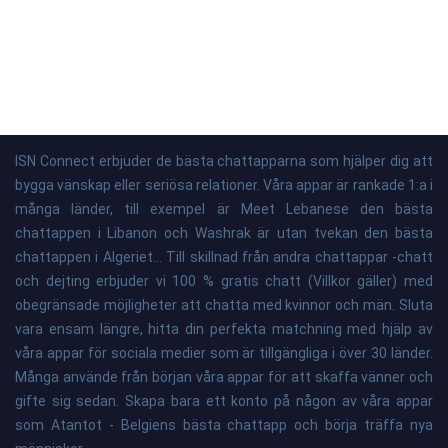
ISN Connect erbjuder de bästa chattapparna som hjälper dig att
bygga vänskap eller seriösa relationer. Våra appar är rankade 1:a i
många länder, till exempel är Meet Lebanese den bästa
chattappen i Libanon och Washrak är utan tvekan den bästa
chattappen i Algeriet... Till skillnad från andra chattappar -chatt
och dejting erbjuder vi 100 % gratis chatt (Villkor gäller) med
obegränsade möjligheter att chatta med kvinnor och män. Sluta
vara ensam längre, hitta din perfekta matchning med hjälp av
våra appar för sociala medier som är tillgängliga i över 30 länder.
Många använde från början våra appar för att skaffa vänner och
gifte sig sedan. Skapa bara ett konto på någon av våra appar
som Atantot - Belgiens bästa chattapp och börja träffa nya