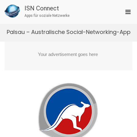
Zum
ISN Connect
Inhalt
Pri
springen
Apps für soziale Netzwerke
Men
für
Palsau – Australische Social-Networking-App
mobi
Ger