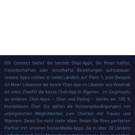
ISN Connect bietet die besten Chat-Apps, die Ihnen helfen,
Freundschaften oder ernsthafte Beziehungen aufzubauen.
Unsere Apps stehen in vielen Ländern auf Platz 1, zum Beispiel
ist Meet Lebanese die beste Chat-App im Libanon und Washrak
ist ohne Zweifel die beste Chat-App in Algerien... Im Gegensatz
zu anderen Chat-Apps – Chat und Dating – bieten wir 100 %
kostenlosen Chat (Es gelten die Nutzungsbedingungen) mit
unbegrenzten Möglichkeiten zum Chatten mit Frauen und
Männern. Seien Sie nicht mehr allein, finden Sie Ihren perfekten
Partner mit unseren Social-Media-Apps, die in über 30 Ländern