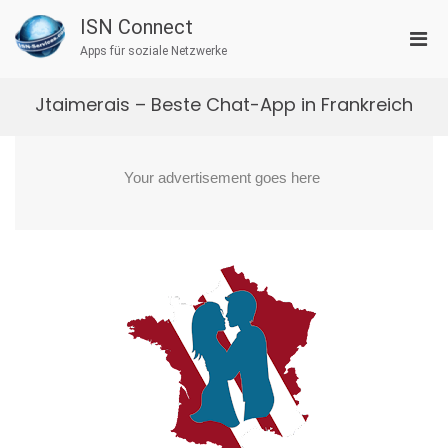
Zum
ISN Connect
Inhalt
Pri
springen
Apps für soziale Netzwerke
Men
für
Jtaimerais – Beste Chat-App in Frankreich
mobi
Ger