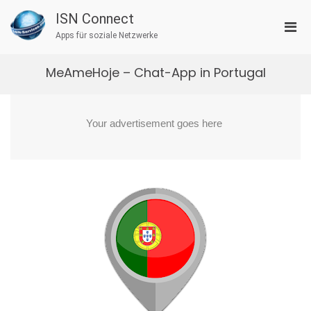
Zum
ISN Connect
Inhalt
Pri
springen
Apps für soziale Netzwerke
Men
für
MeAmeHoje – Chat-App in Portugal
mobi
Ger