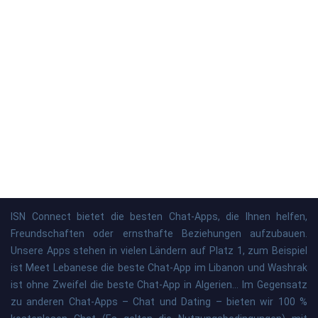
ISN Connect bietet die besten Chat-Apps, die Ihnen helfen,
Freundschaften oder ernsthafte Beziehungen aufzubauen.
Unsere Apps stehen in vielen Ländern auf Platz 1, zum Beispiel
ist Meet Lebanese die beste Chat-App im Libanon und Washrak
ist ohne Zweifel die beste Chat-App in Algerien... Im Gegensatz
zu anderen Chat-Apps – Chat und Dating – bieten wir 100 %