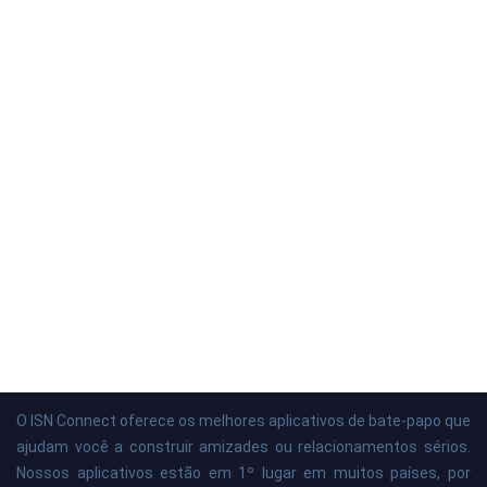
O ISN Connect oferece os melhores aplicativos de bate-papo que
ajudam você a construir amizades ou relacionamentos sérios.
Nossos aplicativos estão em 1º lugar em muitos países, por