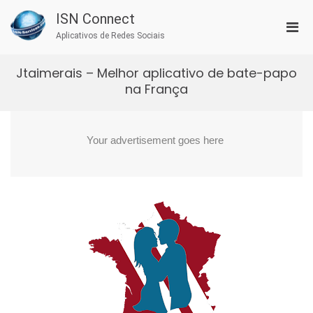
Skip
ISN Connect
to
Pri
content
Aplicativos de Redes Sociais
Men
for
Jtaimerais – Melhor aplicativo de bate-papo
Mobi
na França