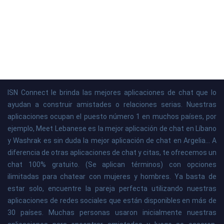
ISN Connect le brinda las mejores aplicaciones de chat que lo
ayudan a construir amistades o relaciones serias. Nuestras
aplicaciones ocupan el puesto número 1 en muchos países, por
ejemplo, Meet Lebanese es la mejor aplicación de chat en Líbano
y Washrak es sin duda la mejor aplicación de chat en Argelia... A
diferencia de otras aplicaciones de chat y citas, te ofrecemos un
chat 100% gratuito. (Se aplican términos) con opciones
ilimitadas para chatear con mujeres y hombres. Ya basta de
estar solo, encuentre la pareja perfecta utilizando nuestras
aplicaciones de redes sociales que están disponibles en más de
30 países. Muchas personas usaron inicialmente nuestras