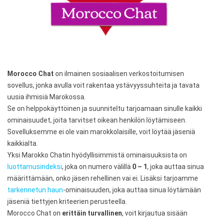
Morocco Chat
on ilmainen sosiaalisen verkostoitumisen
sovellus, jonka avulla voit rakentaa ystävyyssuhteita ja tavata
uusia ihmisiä Marokossa.
Se on helppokäyttöinen ja suunniteltu tarjoamaan sinulle kaikki
ominaisuudet, joita tarvitset oikean henkilön löytämiseen.
Sovelluksemme ei ole vain marokkolaisille, voit löytää jäseniä
kaikkialta.
Yksi Marokko Chatin hyödyllisimmistä ominaisuuksista on
luottamusindeksi
, joka on numero välillä
0 – 1
, joka auttaa sinua
määrittämään, onko jäsen rehellinen vai ei. Lisäksi tarjoamme
tarkennetun haun
-ominaisuuden, joka auttaa sinua löytämään
jäseniä tiettyjen kriteerien perusteella.
Morocco Chat on
erittäin turvallinen
, voit kirjautua sisään