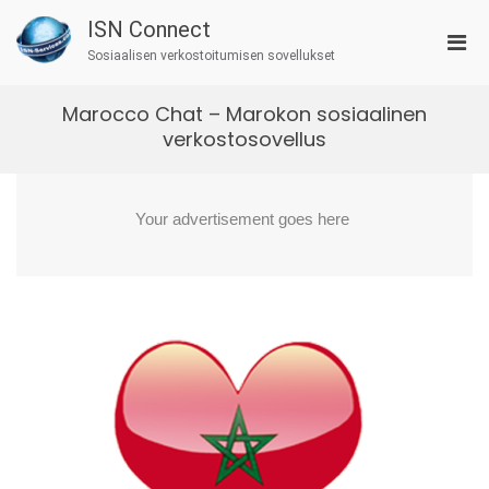
Skip
ISN Connect
to
Pri
content
Sosiaalisen verkostoitumisen sovellukset
Men
for
Marocco Chat – Marokon sosiaalinen
Mobi
verkostosovellus