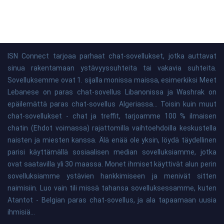
ISN Connect tarjoaa parhaat chat-sovellukset, jotka auttavat
sinua rakentamaan ystävyyssuhteita tai vakavia suhteita.
Sovelluksemme ovat 1. sijalla monissa maissa, esimerkiksi Meet
Lebanese on paras chat-sovellus Libanonissa ja Washrak on
epäilemättä paras chat-sovellus Algeriassa... Toisin kuin muut
chat-sovellukset - chat ja treffit, tarjoamme 100 % ilmaisen
chatin (Ehdot voimassa) rajattomilla vaihtoehdoilla keskustella
naisten ja miesten kanssa. Älä enää ole yksin, löydä täydellinen
parisi käyttämällä sosiaalisen median sovelluksiamme, jotka
ovat saatavilla yli 30 maassa. Monet ihmiset käyttivät alun perin
sovelluksiamme ystävien hankkimiseen ja menivät sitten
naimisiin. Luo vain tili missä tahansa sovelluksessamme, kuten
Atantot - Belgian paras chat-sovellus, ja ala tapaamaan uusia
ihmisiä...