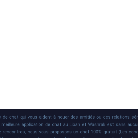
ns de chat qui vous aident à nouer des amitiés ou des relations sé
illeure application de chat au Liban et Washrak est sans aucun d
e rencontres, nous vous proposons un chat 100% gratuit (Les condit