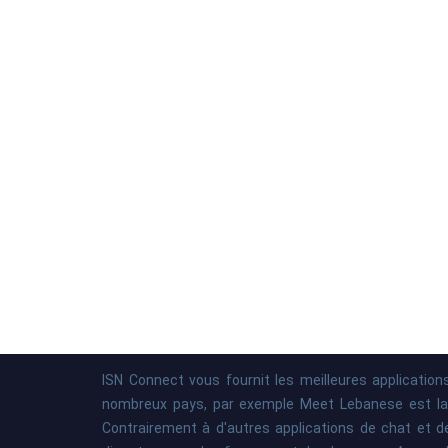
ISN Connect vous fournit les meilleures applicatio
nombreux pays, par exemple Meet Lebanese est la me
Contrairement à d'autres applications de chat et d