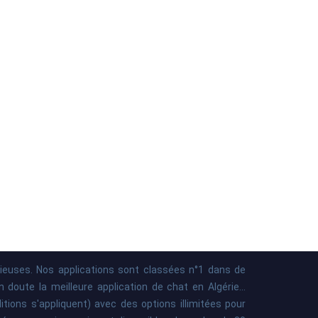
rieuses. Nos applications sont classées n°1 dans de
oute la meilleure application de chat en Algérie...
ions s'appliquent) avec des options illimitées pour