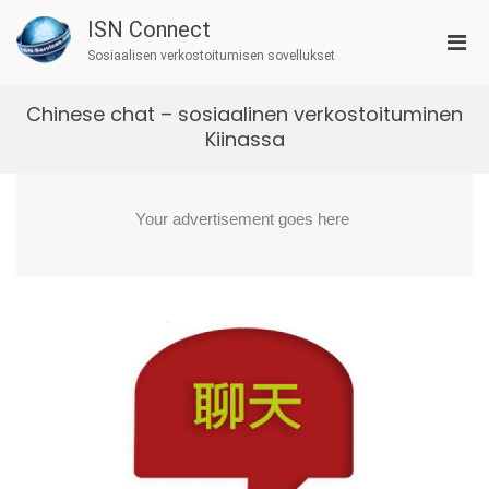
Skip
ISN Connect
to
Pri
content
Sosiaalisen verkostoitumisen sovellukset
Men
for
Chinese chat – sosiaalinen verkostoituminen
Mobi
Kiinassa