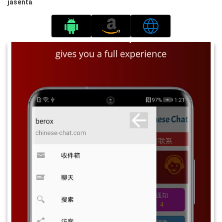
jäsentä
.