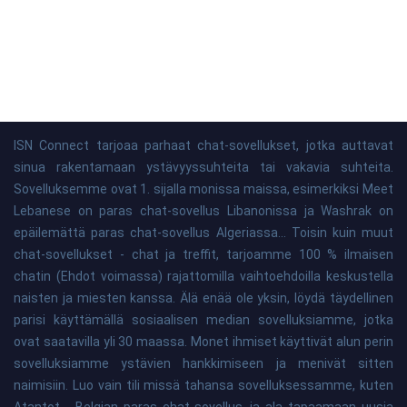
ISN Connect tarjoaa parhaat chat-sovellukset, jotka auttavat
sinua rakentamaan ystävyyssuhteita tai vakavia suhteita.
Sovelluksemme ovat 1. sijalla monissa maissa, esimerkiksi Meet
Lebanese on paras chat-sovellus Libanonissa ja Washrak on
epäilemättä paras chat-sovellus Algeriassa... Toisin kuin muut
chat-sovellukset - chat ja treffit, tarjoamme 100 % ilmaisen
chatin (Ehdot voimassa) rajattomilla vaihtoehdoilla keskustella
naisten ja miesten kanssa. Älä enää ole yksin, löydä täydellinen
parisi käyttämällä sosiaalisen median sovelluksiamme, jotka
ovat saatavilla yli 30 maassa. Monet ihmiset käyttivät alun perin
sovelluksiamme ystävien hankkimiseen ja menivät sitten
naimisiin. Luo vain tili missä tahansa sovelluksessamme, kuten