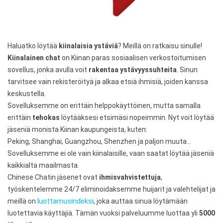
Haluatko löytää
kiinalaisia ystäviä
? Meillä on ratkaisu sinulle!
Kiinalainen chat
on Kiinan paras sosiaalisen verkostoitumisen
sovellus, jonka avulla voit
rakentaa ystävyyssuhteita
. Sinun
tarvitsee vain rekisteröityä ja alkaa etsiä ihmisiä, joiden kanssa
keskustella.
Sovelluksemme on erittäin helppokäyttöinen, mutta samalla
erittäin
tehokas
löytääksesi etsimäsi nopeimmin. Nyt voit löytää
jäseniä monista Kiinan kaupungeista, kuten:
Peking, Shanghai, Guangzhou, Shenzhen ja paljon muuta…
Sovelluksemme ei ole vain kiinalaisille, vaan saatat löytää jäseniä
kaikkialta maailmasta.
Chinese Chatin jäsenet ovat
ihmisvahvistettuja
,
työskentelemme 24/7 eliminoidaksemme huijarit ja valehtelijat ja
meillä on
luottamusindeksi
, joka auttaa sinua löytämään
luotettavia käyttäjiä. Tämän vuoksi palveluumme luottaa yli
5000