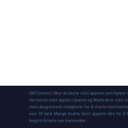
ISN Connect tilbyr de beste chat-appene som hjelper 
den beste chat-appen i Libanon og Washrak er uten tvil d
med ubegrensede muligheter for å chatte med kvinner 
over 30 land. Mange brukte først appene våre for å 
begynn å møte nye mennesker...