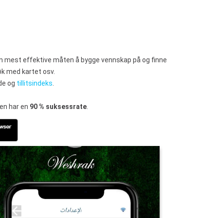
n mest effektive måten å bygge vennskap på og finne
øk med kartet osv.
nde og
tillitsindeks
.
sen har en
90 % suksessrate
.