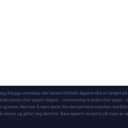
deg å bygge vennskap eller seriøse forhold. Appene våre er rangert på
en beste chat-appen i Algerie... I motsetning til andre chat-apper - cha
og menn. Ikke mer å være alene, finn den perfekte matchen ved å bruke
få venner og giftet seg deretter. Bare opprett en konto på noen av