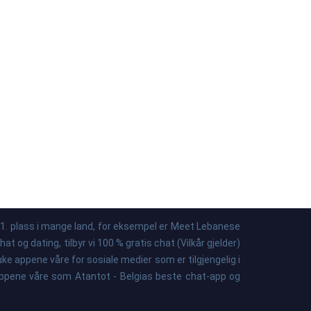
 1. plass i mange land, for eksempel er Meet Lebanese
t og dating, tilbyr vi 100 % gratis chat (Vilkår gjelder)
 appene våre for sosiale medier som er tilgjengelig i
 appene våre som Atantot - Belgias beste chat-app og