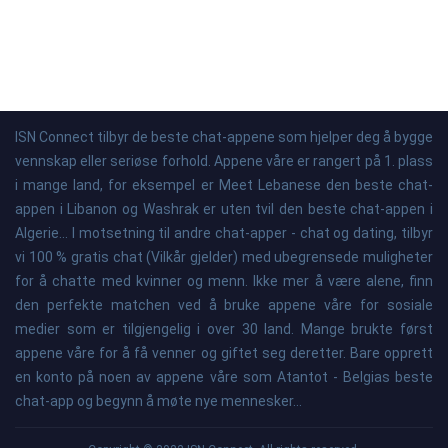
ISN Connect tilbyr de beste chat-appene som hjelper deg å bygge
vennskap eller seriøse forhold. Appene våre er rangert på 1. plass
i mange land, for eksempel er Meet Lebanese den beste chat-
appen i Libanon og Washrak er uten tvil den beste chat-appen i
Algerie... I motsetning til andre chat-apper - chat og dating, tilbyr
vi 100 % gratis chat (Vilkår gjelder) med ubegrensede muligheter
for å chatte med kvinner og menn. Ikke mer å være alene, finn
den perfekte matchen ved å bruke appene våre for sosiale
medier som er tilgjengelig i over 30 land. Mange brukte først
appene våre for å få venner og giftet seg deretter. Bare opprett
en konto på noen av appene våre som Atantot - Belgias beste
chat-app og begynn å møte nye mennesker...