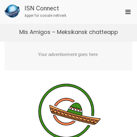
Skip
ISN Connect
to
Pri
content
Apper for sosiale nettverk
Men
for
Mis Amigos – Meksikansk chatteapp
Mobi