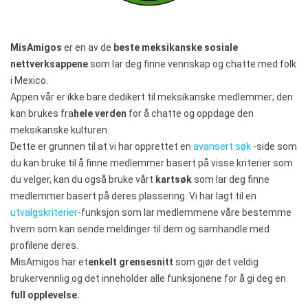
MisAmigos
er en av de
beste meksikanske sosiale
nettverksappene
som lar deg finne vennskap og chatte med folk
i Mexico.
Appen vår er ikke bare dedikert til meksikanske medlemmer; den
kan brukes fra
hele verden
for å chatte og oppdage den
meksikanske kulturen.
Dette er grunnen til at vi har opprettet en
avansert søk
-side som
du kan bruke til å finne medlemmer basert på visse kriterier som
du velger, kan du også bruke vårt
kartsøk
som lar deg finne
medlemmer basert på deres plassering. Vi har lagt til en
utvalgskriterier
-funksjon som lar medlemmene våre bestemme
hvem som kan sende meldinger til dem og samhandle med
profilene deres.
MisAmigos har et
enkelt grensesnitt
som gjør det veldig
brukervennlig og det inneholder alle funksjonene for å gi deg en
full opplevelse.