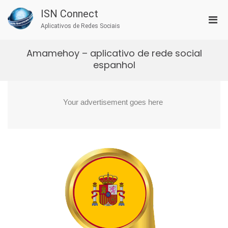
Skip
ISN Connect
to
Pri
content
Aplicativos de Redes Sociais
Men
for
Amamehoy – aplicativo de rede social
Mobi
espanhol