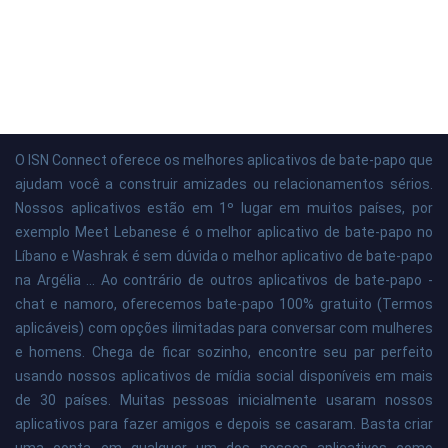
O ISN Connect oferece os melhores aplicativos de bate-papo que
ajudam você a construir amizades ou relacionamentos sérios.
Nossos aplicativos estão em 1º lugar em muitos países, por
exemplo Meet Lebanese é o melhor aplicativo de bate-papo no
Líbano e Washrak é sem dúvida o melhor aplicativo de bate-papo
na Argélia ... Ao contrário de outros aplicativos de bate-papo -
chat e namoro, oferecemos bate-papo 100% gratuito (Termos
aplicáveis) com opções ilimitadas para conversar com mulheres
e homens. Chega de ficar sozinho, encontre seu par perfeito
usando nossos aplicativos de mídia social disponíveis em mais
de 30 países. Muitas pessoas inicialmente usaram nossos
aplicativos para fazer amigos e depois se casaram. Basta criar