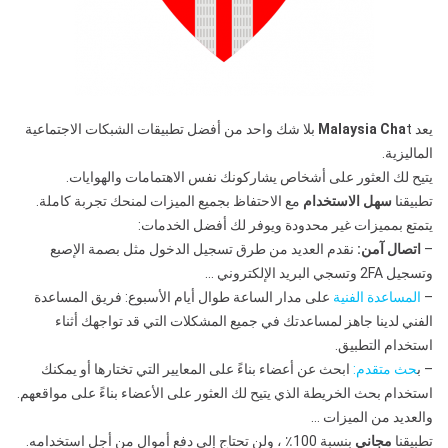
يعد
Malaysia Cha
t بلا شك واحد من أفضل تطبيقات الشبكات الاجتماعية
الماليزية.
يتيح لك العثور على أشخاص يشاركونك نفس الاهتمامات والهوايات.
تطبيقنا
سهل الاستخدام
مع الاحتفاظ بجميع الميزات لمنحك تجربة كاملة.
يتمتع بمميزات غير محدودة ويوفر لك أفضل الخدمات:
–
اتصال آمن:
نقدم العديد من طرق تسجيل الدخول مثل بصمة الإصبع
وتسجيل 2FA وتسجي البريد الإلكتروني …
–
المساعدة الفنية
على مدار الساعة طوال أيام الأسبوع: فريق المساعدة
الفني لدينا جاهز لمساعدتك في جميع المشكلات التي قد تواجهك أثناء
استخدام التطبيق.
– ب
حث متقدم:
ابحث عن أعضاء بناءً على المعايير التي تختارها أو يمكنك
استخدام بحث الخريطة الذي يتيح لك العثور على الأعضاء بناءً على مواقعهم.
والعديد من الميزات …
تطبيقنا
مجاني
بنسبة 100٪ ، ولن تحتاج إلى دفع أموال من أجل استخدامه.