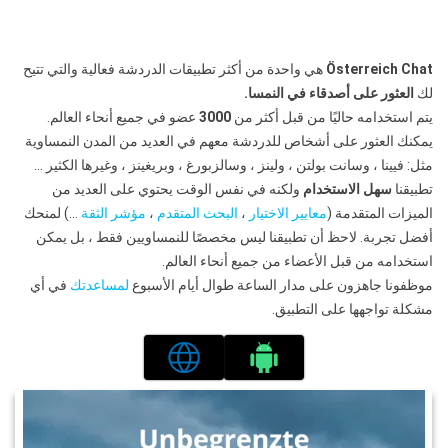
Österreich Chat
هي واحدة من أكثر تطبيقات الدردشة فعالية والتي تتيح
لك
العثور على أصدقاء في النمسا.
يتم استخدامه حاليًا من قبل أكثر من
3000
عضو في جميع أنحاء العالم.
يمكنك العثور على أشخاص للدردشة معهم في العديد من المدن النمساوية
مثل: فيينا ، وسانت بولتن ، ولينز ، وسالزبورغ ، وبريغينز ، وغيرها الكثير …
تطبيقنا
سهل الاستخدام
ولكنه في نفس الوقت يحتوي على العديد من
الميزات المتقدمة (
معايير الاختيار
،
البحث المتقدم
،
مؤشر الثقة
…) لمنحك
أفضل تجربة. لاحظ أن تطبيقنا ليس مخصصًا للنمساويين فقط ، بل يمكن
استخدامه من قبل الأعضاء من جميع أنحاء العالم.
موظفونا جاهزون على مدار الساعة طوال أيام الأسبوع
لمساعدتك
في أي
مشكلة تواجهها على التطبيق.