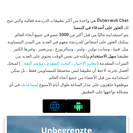
Österreich Chat
هي واحدة من أكثر تطبيقات الدردشة فعالية والتي تتيح
لك
العثور على أصدقاء في النمسا.
يتم استخدامه حاليًا من قبل أكثر من
3000
عضو في جميع أنحاء العالم.
يمكنك العثور على أشخاص للدردشة معهم في العديد من المدن النمساوية
مثل: فيينا ، وسانت بولتن ، ولينز ، وسالزبورغ ، وبريغينز ، وغيرها الكثير …
تطبيقنا
سهل الاستخدام
ولكنه في نفس الوقت يحتوي على العديد من
الميزات المتقدمة (
معايير الاختيار
،
البحث المتقدم
،
مؤشر الثقة
…) لمنحك
أفضل تجربة. لاحظ أن تطبيقنا ليس مخصصًا للنمساويين فقط ، بل يمكن
استخدامه من قبل الأعضاء من جميع أنحاء العالم.
موظفونا جاهزون على مدار الساعة طوال أيام الأسبوع
لمساعدتك
في أي
مشكلة تواجهها على التطبيق.