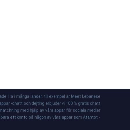
ade 1:a i många länder, till exempel är Meet Lebanese
appar -chatt och dejting erbjuder vi 100 % gratis chatt
 matchning med hjälp av våra appar för sociala medier
pa bara ett konto på någon av våra appar som Atantot -