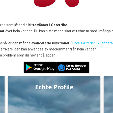
na som låter dig
hitta vänner i Österrike
.
mar
över hela världen. Du kan hitta människor att chatta med i många ös
nnehåller den många
avancerade funktioner
(
Urvalskriterier
,
Avancera
österrikare, den kan användas av medlemmar från hela världen.
 alla problem som du möter på appen.