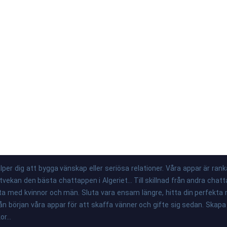
er dig att bygga vänskap eller seriösa relationer. Våra appar är rank
kan den bästa chattappen i Algeriet... Till skillnad från andra chatt
tta med kvinnor och män. Sluta vara ensam längre, hitta din perfekta
rån början våra appar för att skaffa vänner och gifte sig sedan. Ska
r...