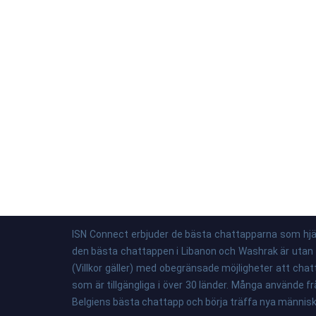
ISN Connect erbjuder de bästa chattapparna som hjälp
den bästa chattappen i Libanon och Washrak är utan tve
(Villkor gäller) med obegränsade möjligheter att cha
som är tillgängliga i över 30 länder. Många använde f
Belgiens bästa chattapp och börja träffa nya människo