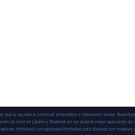
hat que lo ayudan a construir amistades o relaciones serias. Nuest
ción de chat en Líbano y Washrak es sin duda la mejor aplicación de ch
 aplican términos) con opciones ilimitadas para chatear con mujeres 