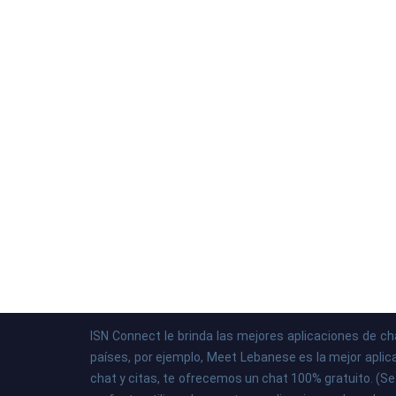
ISN Connect le brinda las mejores aplicaciones de c
países, por ejemplo, Meet Lebanese es la mejor aplica
chat y citas, te ofrecemos un chat 100% gratuito. (Se