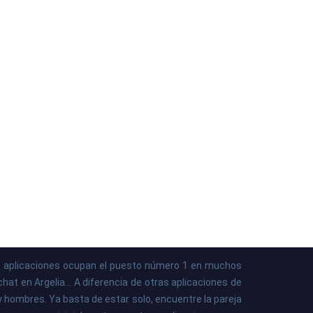
ras aplicaciones ocupan el puesto número 1 en muchos
at en Argelia... A diferencia de otras aplicaciones de
y hombres. Ya basta de estar solo, encuentre la pareja