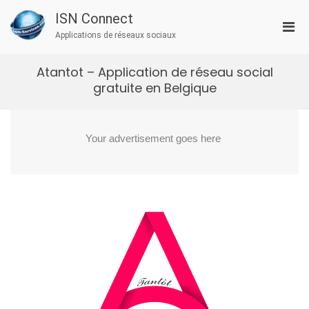
Aller
ISN Connect
au
Men
contenu
Applications de réseaux sociaux
prin
pou
Atantot – Application de réseau social
mobi
gratuite en Belgique