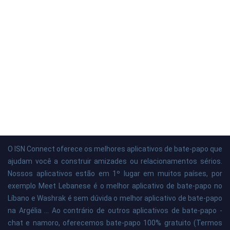
O ISN Connect oferece os melhores aplicativos de bate-papo que
ajudam você a construir amizades ou relacionamentos sérios.
Nossos aplicativos estão em 1º lugar em muitos países, por
exemplo Meet Lebanese é o melhor aplicativo de bate-papo no
Líbano e Washrak é sem dúvida o melhor aplicativo de bate-papo
na Argélia ... Ao contrário de outros aplicativos de bate-papo -
chat e namoro, oferecemos bate-papo 100% gratuito (Termos