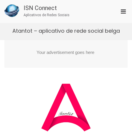
Skip
ISN Connect
to
Pri
content
Aplicativos de Redes Sociais
Men
for
Atantot – aplicativo de rede social belga
Mobi