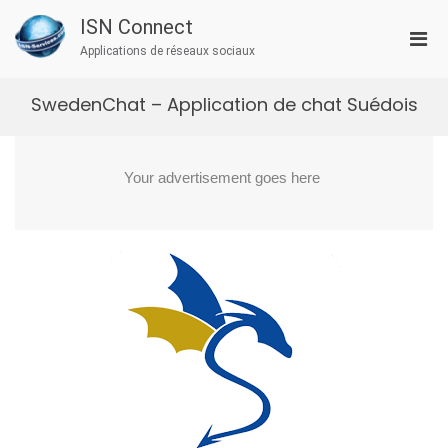
Aller
ISN Connect
au
Men
contenu
Applications de réseaux sociaux
prin
pou
SwedenChat – Application de chat Suédois
mobi