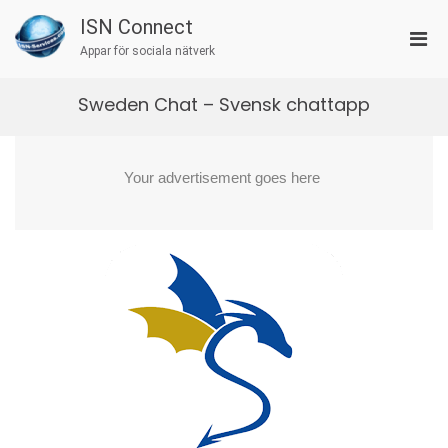
Skip
ISN Connect
to
Pri
content
Appar för sociala nätverk
Men
for
Sweden Chat – Svensk chattapp
Mobi