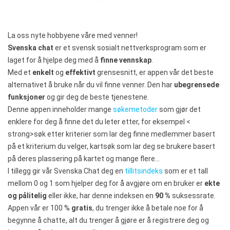
La oss nyte hobbyene våre med venner!
Svenska chat
er et svensk sosialt nettverksprogram som er
laget for å hjelpe deg med å
finne vennskap
.
Med et
enkelt
og
effektivt
grensesnitt, er appen vår det beste
alternativet å bruke når du vil finne venner. Den har
ubegrensede
funksjoner
og gir deg de beste tjenestene.
Denne appen inneholder mange
søkemetoder
som gjør det
enklere for deg å finne det du leter etter, for eksempel <
strong>søk etter kriterier som lar deg finne medlemmer basert
på et kriterium du velger, kartsøk som lar deg se brukere basert
på deres plassering på kartet og mange flere…
I tillegg gir vår Svenska Chat deg en
tillitsindeks
som er et tall
mellom 0 og 1 som hjelper deg for å avgjøre om en bruker er
ekte
og pålitelig
eller ikke, har denne indeksen en
90 %
suksessrate.
Appen vår er 100 %
gratis
, du trenger ikke å betale noe for å
begynne å chatte, alt du trenger å gjøre er å registrere deg og