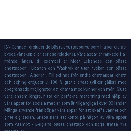
ISN Connect erbjuder de bästa chattapparna som hjälper dig att
bygga vänskap eller seriösa relationer. Våra appar är rankade 1:a i
många länder, till exempel är Meet Lebanese den bästa
chattappen i Libanon och Washrak är utan tvekan den bästa
chattappen i Algeriet... Till skillnad från andra chattappar -chatt
och dejting erbjuder vi 100 % gratis chatt (Villkor gäller) med
obegränsade möjligheter att chatta med kvinnor och män. Sluta
vara ensam längre, hitta din perfekta matchning med hjälp av
våra appar för sociala medier som är tillgängliga i över 30 länder.
Många använde från början våra appar för att skaffa vänner och
gifte sig sedan. Skapa bara ett konto på någon av våra appar
som Atantot - Belgiens bästa chattapp och börja träffa nya