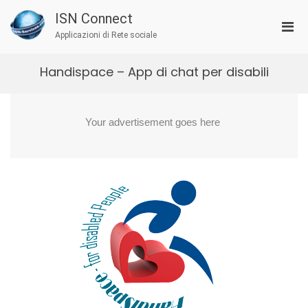
Salta
ISN Connect
al
Men
contenuto
Applicazioni di Rete sociale
prin
per
Handispace – App di chat per disabili
la
visu
Mobi