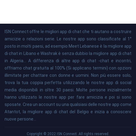
ISN Connect offre le migliori app di chat che ti aiutano a costruire
amicizie o relazioni serie. Le nostre app sono classificate al 1°
posto in molti paesi, ad esempio Meet Lebanese è la migliore app
di chat in Libano e Washrak è senza dubbio la migliore app di chat
in Algeria... A differenza di altre app di chat -chat e incontri,
offriamo chat gratuita al 100% (Si applicano termini) con opzioni
illimitate per chattare con donne e uomini. Non più essere solo,
trova la tua coppia perfetta utilizzando le nostre app di social
media disponibili in oltre 30 paesi. Molte persone inizialmente
hanno utilizzato le nostre app per fare amicizia e poi si sono
sposate. Crea un account su una qualsiasi delle nostre app come
Atantot, la migliore app di chat del Belgio e inizia a conoscere
nuove persone...
Copyright © 2022 ISN Connect. All rights reserved.