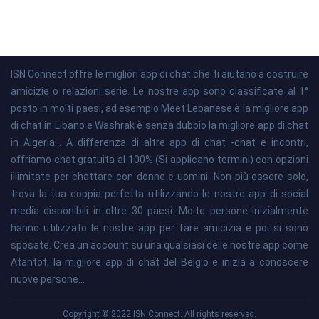
ISN Connect offre le migliori app di chat che ti aiutano a costruire
amicizie o relazioni serie. Le nostre app sono classificate al 1°
posto in molti paesi, ad esempio Meet Lebanese è la migliore app
di chat in Libano e Washrak è senza dubbio la migliore app di chat
in Algeria... A differenza di altre app di chat -chat e incontri,
offriamo chat gratuita al 100% (Si applicano termini) con opzioni
illimitate per chattare con donne e uomini. Non più essere solo,
trova la tua coppia perfetta utilizzando le nostre app di social
media disponibili in oltre 30 paesi. Molte persone inizialmente
hanno utilizzato le nostre app per fare amicizia e poi si sono
sposate. Crea un account su una qualsiasi delle nostre app come
Atantot, la migliore app di chat del Belgio e inizia a conoscere
nuove persone...
Copyright © 2022 ISN Connect. All rights reserved.