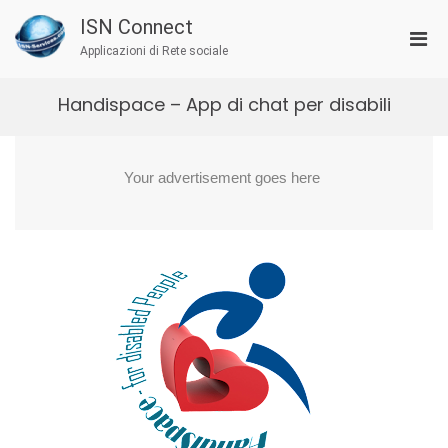
Salta
ISN Connect
al
Men
contenuto
Applicazioni di Rete sociale
prin
per
Handispace – App di chat per disabili
la
visu
Mobi