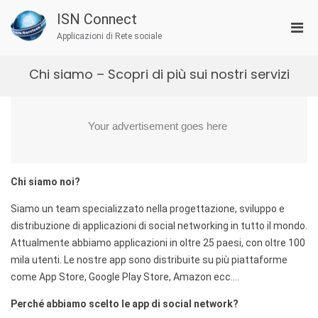
Salta
ISN Connect
al
Men
contenuto
Applicazioni di Rete sociale
prin
per
Chi siamo – Scopri di più sui nostri servizi
la
visu
Mobi
Chi siamo noi?
Siamo un team specializzato nella progettazione, sviluppo e
distribuzione di applicazioni di social networking in tutto il mondo.
Attualmente abbiamo applicazioni in oltre 25 paesi, con oltre 100
mila utenti. Le nostre app sono distribuite su più piattaforme
come App Store, Google Play Store, Amazon ecc….
Perché abbiamo scelto le app di social network?