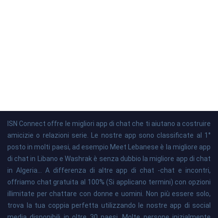
ISN Connect offre le migliori app di chat che ti aiutano a costruire
amicizie o relazioni serie. Le nostre app sono classificate al 1°
posto in molti paesi, ad esempio Meet Lebanese è la migliore app
di chat in Libano e Washrak è senza dubbio la migliore app di chat
in Algeria... A differenza di altre app di chat -chat e incontri,
offriamo chat gratuita al 100% (Si applicano termini) con opzioni
illimitate per chattare con donne e uomini. Non più essere solo,
trova la tua coppia perfetta utilizzando le nostre app di social
media disponibili in oltre 30 paesi. Molte persone inizialmente