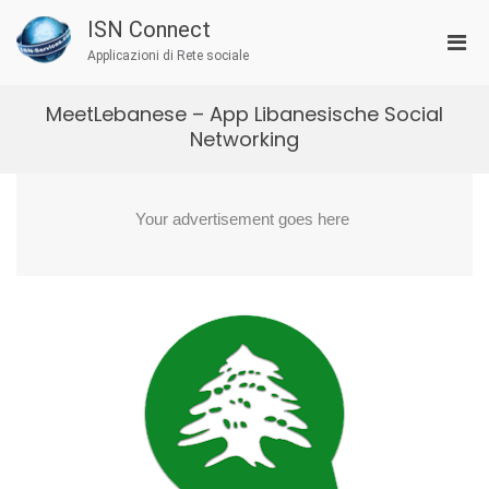
Salta
ISN Connect
al
Men
contenuto
Applicazioni di Rete sociale
prin
per
MeetLebanese – App Libanesische Social
la
Networking
visu
Mobi