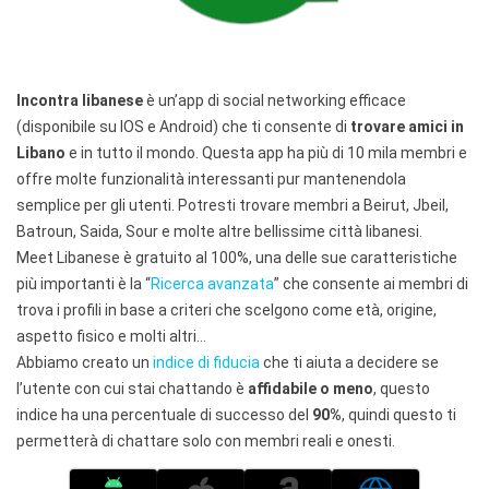
Incontra libanese
è un’app di social networking efficace
(disponibile su IOS e Android) che ti consente di
trovare amici in
Libano
e in tutto il mondo. Questa app ha più di 10 mila membri e
offre molte funzionalità interessanti pur mantenendola
semplice per gli utenti. Potresti trovare membri a Beirut, Jbeil,
Batroun, Saida, Sour e molte altre bellissime città libanesi.
Meet Libanese è gratuito al 100%, una delle sue caratteristiche
più importanti è la “
Ricerca avanzata
” che consente ai membri di
trova i profili in base a criteri che scelgono come età, origine,
aspetto fisico e molti altri…
Abbiamo creato un
indice di fiducia
che ti aiuta a decidere se
l’utente con cui stai chattando è
affidabile o meno
, questo
indice ha una percentuale di successo del
90%
, quindi questo ti
permetterà di chattare solo con membri reali e onesti.