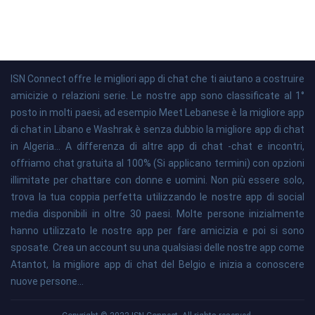
ISN Connect offre le migliori app di chat che ti aiutano a costruire
amicizie o relazioni serie. Le nostre app sono classificate al 1°
posto in molti paesi, ad esempio Meet Lebanese è la migliore app
di chat in Libano e Washrak è senza dubbio la migliore app di chat
in Algeria... A differenza di altre app di chat -chat e incontri,
offriamo chat gratuita al 100% (Si applicano termini) con opzioni
illimitate per chattare con donne e uomini. Non più essere solo,
trova la tua coppia perfetta utilizzando le nostre app di social
media disponibili in oltre 30 paesi. Molte persone inizialmente
hanno utilizzato le nostre app per fare amicizia e poi si sono
sposate. Crea un account su una qualsiasi delle nostre app come
Atantot, la migliore app di chat del Belgio e inizia a conoscere
nuove persone...