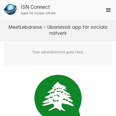
Skip
ISN Connect
to
Pri
content
Appar för sociala nätverk
Men
for
MeetLebanese – Libanesisk app för sociala
Mobi
nätverk