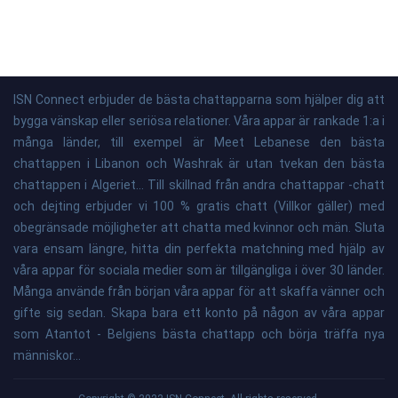
ISN Connect erbjuder de bästa chattapparna som hjälper dig att
bygga vänskap eller seriösa relationer. Våra appar är rankade 1:a i
många länder, till exempel är Meet Lebanese den bästa
chattappen i Libanon och Washrak är utan tvekan den bästa
chattappen i Algeriet... Till skillnad från andra chattappar -chatt
och dejting erbjuder vi 100 % gratis chatt (Villkor gäller) med
obegränsade möjligheter att chatta med kvinnor och män. Sluta
vara ensam längre, hitta din perfekta matchning med hjälp av
våra appar för sociala medier som är tillgängliga i över 30 länder.
Många använde från början våra appar för att skaffa vänner och
gifte sig sedan. Skapa bara ett konto på någon av våra appar
som Atantot - Belgiens bästa chattapp och börja träffa nya
människor...