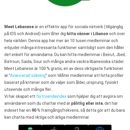
Meet Lebanese
är en effektiv app för sociala nätverk (tillgänglig
på IOS och Android) som låter dig
hitta vänner i Libanon
och över
hela världen. Denna app har mer än 10 tusen medlemmar och
erbjuder många intressanta funktioner samtidigt som den håller
det enkelt för användarna. Du kan hitta medlemmar i Beirut, Jbeil,
Batroun, Saida, Sour och många andra vackra libanesiska städer.
Meet Lebanese är 100 % gratis, en av dess viktigaste funktioner
är ”
Avancerad sökning
” som tillåter medlemmar att hitta profiler
baserat på kriterier som de väljer som ålder, ursprung, fysiskt
utseende och många fler…
Vi har skapat ett
förtroendeindex
som hjälper dig att avgöra om
användaren som du chattar med är
pålitlig eller inte
, det här
indexet har en
90 %
framgångsfrekvens, så detta gör att du bara
kan chatta med riktiga och ärliga medlemmar.