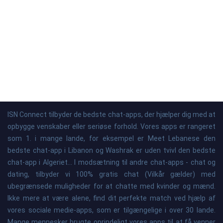
ISN Connect tilbyder de bedste chat-apps, der hjælper dig med at
opbygge venskaber eller seriøse forhold. Vores apps er rangeret
som 1. i mange lande, for eksempel er Meet Lebanese den
bedste chat-app i Libanon og Washrak er uden tvivl den bedste
chat-app i Algeriet... I modsætning til andre chat-apps - chat og
dating, tilbyder vi 100% gratis chat (Vilkår gælder) med
ubegrænsede muligheder for at chatte med kvinder og mænd.
Ikke mere at være alene, find dit perfekte match ved hjælp af
vores sociale medie-apps, som er tilgængelige i over 30 lande.
Mange mennesker brugte oprindeligt vores apps til at få venner