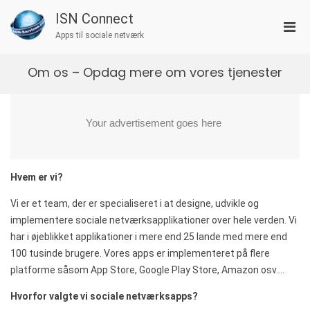
Skip
ISN Connect
to
Pri
content
Apps til sociale netværk
Men
for
Om os – Opdag mere om vores tjenester
Mobi
Hvem er vi?
Vi er et team, der er specialiseret i at designe, udvikle og
implementere sociale netværksapplikationer over hele verden. Vi
har i øjeblikket applikationer i mere end 25 lande med mere end
100 tusinde brugere. Vores apps er implementeret på flere
platforme såsom App Store, Google Play Store, Amazon osv….
Hvorfor valgte vi sociale netværksapps?