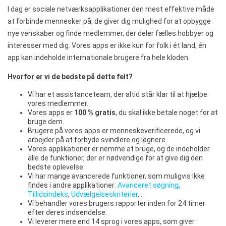
I dag er sociale netværksapplikationer den mest effektive måde
at forbinde mennesker på, de giver dig mulighed for at opbygge
nye venskaber og finde medlemmer, der deler fælles hobbyer og
interesser med dig. Vores apps er ikke kun for folk i ét land, én
app kan indeholde internationale brugere fra hele kloden.
Hvorfor er vi de bedste på dette felt?
Vi har et assistanceteam, der altid står klar til at hjælpe
vores medlemmer.
Vores apps er
100 % gratis
, du skal ikke betale noget for at
bruge dem.
Brugere på vores apps er menneskeverificerede, og vi
arbejder på at forbyde svindlere og løgnere.
Vores applikationer er nemme at bruge, og de indeholder
alle de funktioner, der er nødvendige for at give dig den
bedste oplevelse.
Vi har mange avancerede funktioner, som muligvis ikke
findes i andre applikationer:
Avanceret søgning
,
Tillidsindeks
,
Udvælgelseskriterier
…
Vi behandler vores brugers rapporter inden for 24 timer
efter deres indsendelse.
Vi leverer mere end 14 sprog i vores apps, som giver