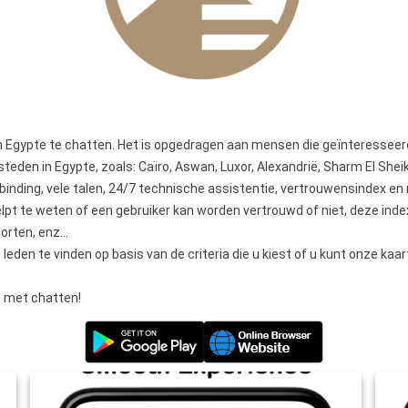
 Egypte te chatten. Het is opgedragen aan mensen die geïnteresseerd z
teden in Egypte, zoals: Caïro, Aswan, Luxor, Alexandrië, Sharm El She
rbinding, vele talen, 24/7 technische assistentie, vertrouwensindex en
elpt te weten of een gebruiker kan worden vertrouwd of niet, deze ind
porten, enz…
eden te vinden op basis van de criteria die u kiest of u kunt onze ka
n met chatten!