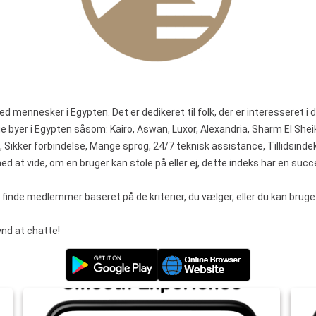
d mennesker i Egypten. Det er dedikeret til folk, der er interesseret i d
byer i Egypten såsom: Kairo, Aswan, Luxor, Alexandria, Sharm El She
, Sikker forbindelse, Mange sprog, 24/7 teknisk assistance, Tillidsind
 med at vide, om en bruger kan stole på eller ej, dette indeks har en su
inde medlemmer baseret på de kriterier, du vælger, eller du kan bruge 
ynd at chatte!