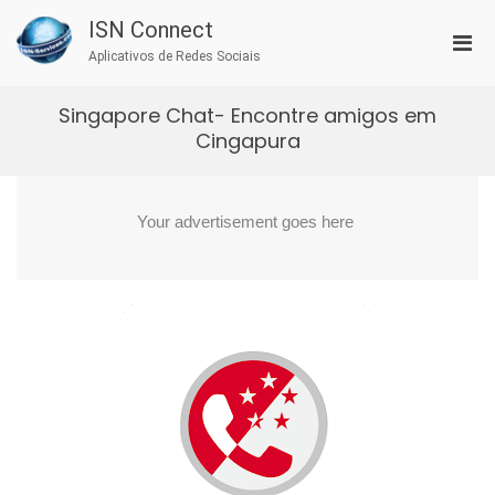
Skip
ISN Connect
to
Pri
content
Aplicativos de Redes Sociais
Men
for
Singapore Chat- Encontre amigos em
Mobi
Cingapura