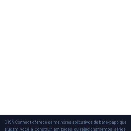
O ISN Connect oferece os melhores aplicativos de bate-papo que
ajudam você a construir amizades ou relacionamentos sérios.