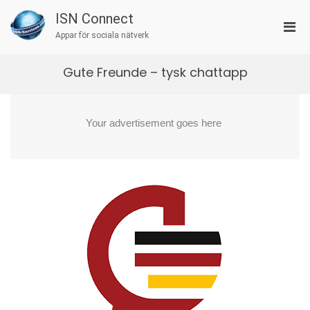
Skip
ISN Connect
to
Pri
content
Appar för sociala nätverk
Men
for
Gute Freunde – tysk chattapp
Mobi