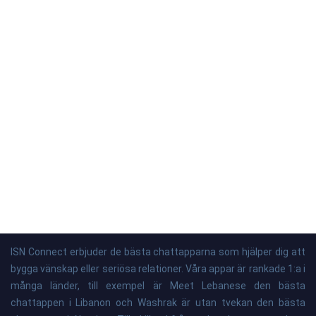
ISN Connect erbjuder de bästa chattapparna som hjälper dig att
bygga vänskap eller seriösa relationer. Våra appar är rankade 1:a i
många länder, till exempel är Meet Lebanese den bästa
chattappen i Libanon och Washrak är utan tvekan den bästa