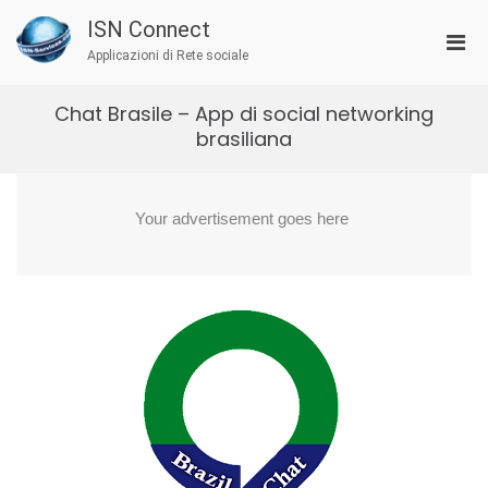
Salta
ISN Connect
al
Men
contenuto
Applicazioni di Rete sociale
prin
per
Chat Brasile – App di social networking
la
brasiliana
visu
Mobi