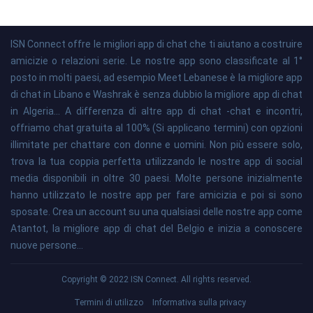
ISN Connect offre le migliori app di chat che ti aiutano a costruire
amicizie o relazioni serie. Le nostre app sono classificate al 1°
posto in molti paesi, ad esempio Meet Lebanese è la migliore app
di chat in Libano e Washrak è senza dubbio la migliore app di chat
in Algeria... A differenza di altre app di chat -chat e incontri,
offriamo chat gratuita al 100% (Si applicano termini) con opzioni
illimitate per chattare con donne e uomini. Non più essere solo,
trova la tua coppia perfetta utilizzando le nostre app di social
media disponibili in oltre 30 paesi. Molte persone inizialmente
hanno utilizzato le nostre app per fare amicizia e poi si sono
sposate. Crea un account su una qualsiasi delle nostre app come
Atantot, la migliore app di chat del Belgio e inizia a conoscere
nuove persone...
Copyright © 2022 ISN Connect. All rights reserved.
Termini di utilizzo
Informativa sulla privacy