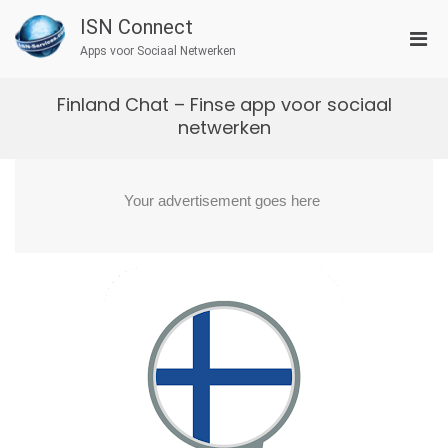
Ga
ISN Connect
naar
Prim
de
Apps voor Sociaal Netwerken
men
inhoud
voor
Finland Chat – Finse app voor sociaal
mobi
netwerken