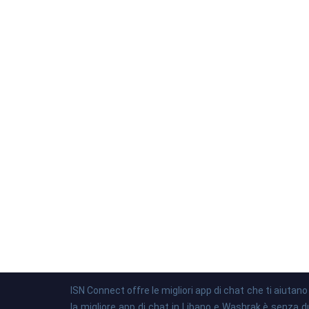
ISN Connect offre le migliori app di chat che ti aiutan
la migliore app di chat in Libano e Washrak è senza dub