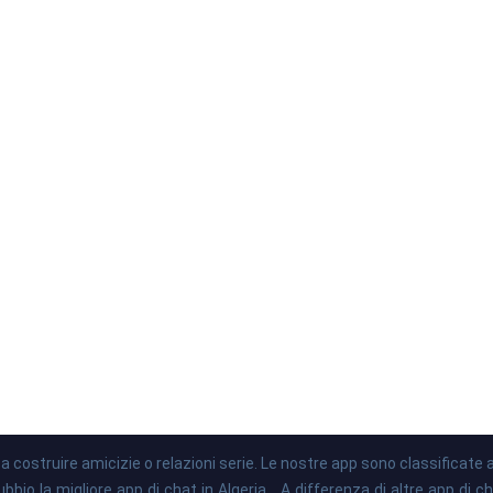
o a costruire amicizie o relazioni serie. Le nostre app sono classificat
bio la migliore app di chat in Algeria... A differenza di altre app di c