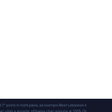
e al 1° posto in molti paesi, ad esempio Meet Lebanese è
hat -chat e incontri, offriamo chat gratuita al 100% (Si